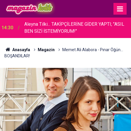
Aleyna Tilki... TAKİPÇİLERİNE GİDER YAPTI; "ASIL
14:30
BEN SİZİ İSTEMİYORUM!"
Anasayfa
Magazin
Memet Ali Alabora - Pınar Öğün...
BOŞANDILAR!