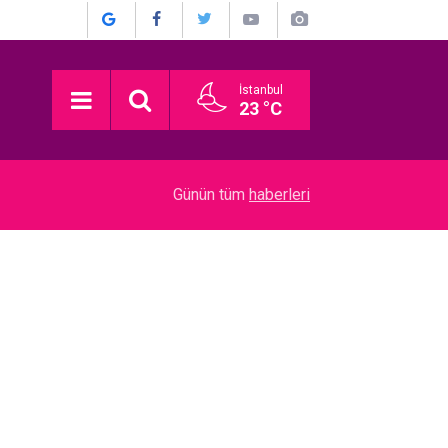
İstanbul
23 °C
22:52
Münir Özkul... İŞTE HİÇ KİMSENİN BİLMEDİĞİ 
Günün tüm
haberleri