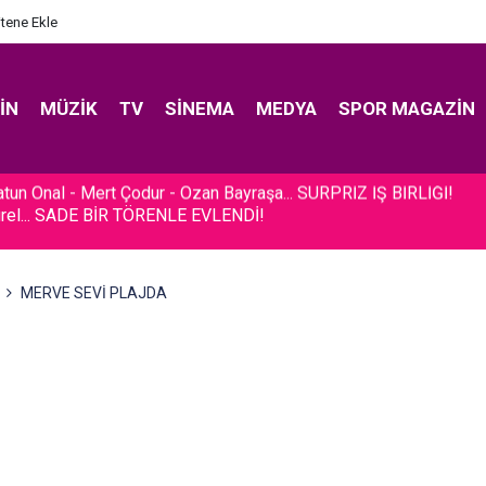
itene Ekle
IN
MÜZIK
TV
SINEMA
MEDYA
SPOR MAGAZIN
rel... SADE BİR TÖRENLE EVLENDİ!
MERVE SEVİ PLAJDA