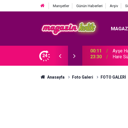
Manşetler
Günün Haberleri
Arşiv
S
MAGAZ
Ozan Bayraşa... SÜRPRİZ İŞ BİRLİĞİ!
24
23:30
Hare Sü
Anasayfa
Foto Galeri
FOTO GALERİ