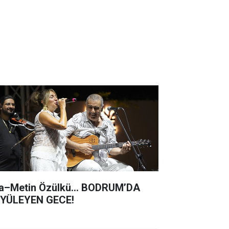
a–Metin Özülkü... BODRUM’DA
YÜLEYEN GECE!