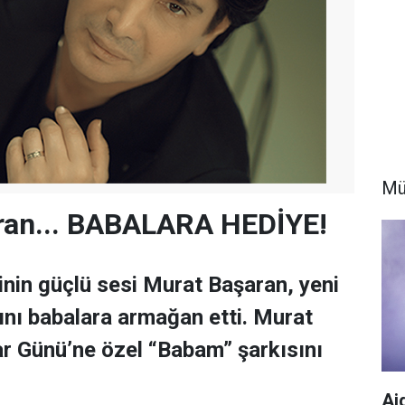
Mü
ran... BABALARA HEDİYE!
nin güçlü sesi Murat Başaran, yeni
ını babalara armağan etti. Murat
r Günü’ne özel “Babam” şarkısını
Aj