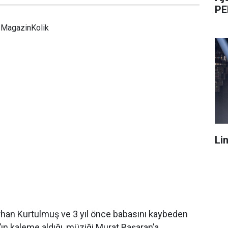
PE
MagazinKolik
Li
han Kurtulmuş ve 3 yıl önce babasını kaybeden
ın kaleme aldığı, müziği Murat Başaran’a,