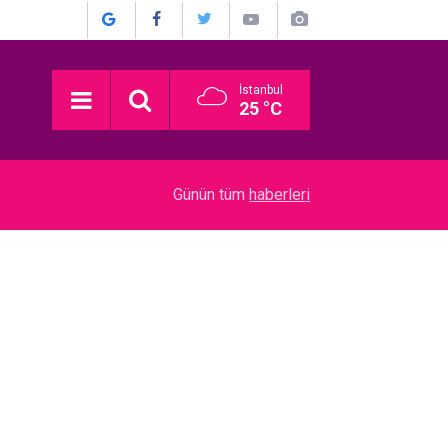
İstanbul
25 °C
04:01
Rihanna… 10 YIL SONRA YENİ ALBÜM İÇİN STÜ
Günün tüm
haberleri