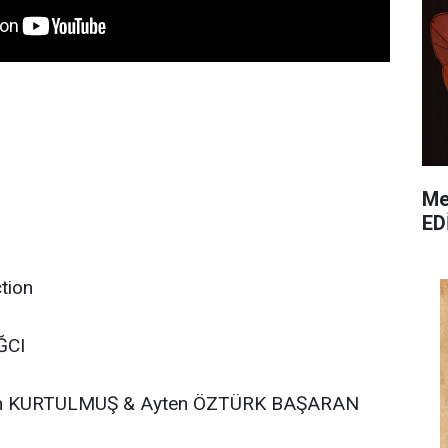
Me
ED
M
tion
ĞCI
an KURTULMUŞ & Ayten ÖZTÜRK BAŞARAN