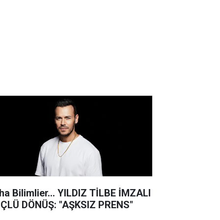
ha Bilimlier... YILDIZ TİLBE İMZALI
ÇLÜ DÖNÜŞ: "AŞKSIZ PRENS"