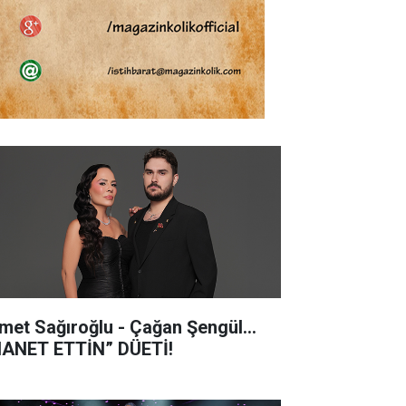
met Sağıroğlu - Çağan Şengül...
HANET ETTİN” DÜETİ!