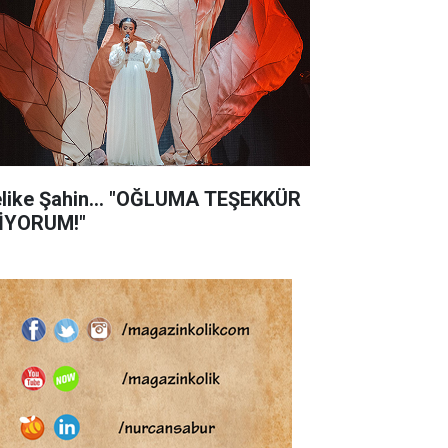
like Şahin... "OĞLUMA TEŞEKKÜR
İYORUM!"