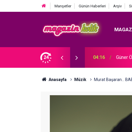
Manşetler
Günün Haberleri
Arşiv
S
MAGAZ
F DAVASI ZAFERİ!
24
04:08
Atiye.
Anasayfa
Müzik
Murat Başaran... B