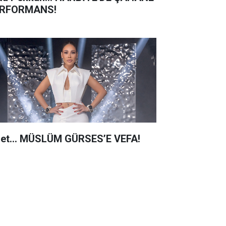
RFORMANS!
net… MÜSLÜM GÜRSES’E VEFA!