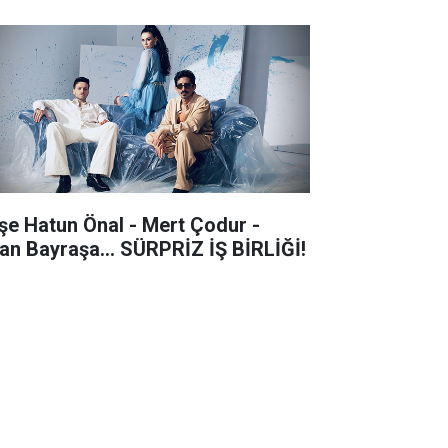
şe Hatun Önal - Mert Çodur -
an Bayraşa... SÜRPRİZ İŞ BİRLİĞİ!