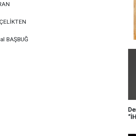
ARAN
 ÇELİKTEN
mal BAŞBUĞ
De
“İ