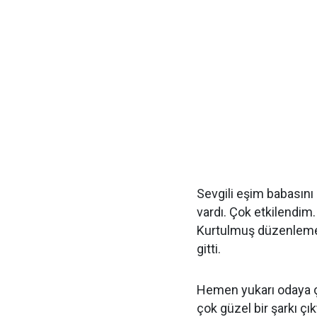
Sevgili eşim babasını
vardı. Çok etkilendi
Kurtulmuş düzenlemesi
gitti.
Hemen yukarı odaya ç
çok güzel bir şarkı ç