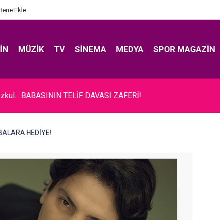
itene Ekle
IN
MÜZIK
TV
SINEMA
MEDYA
SPOR MAGAZIN
.. KONSER ÖNCESİ FENALAŞINCA HASTANEYE KALDIRILDI!
ABALARA HEDİYE!