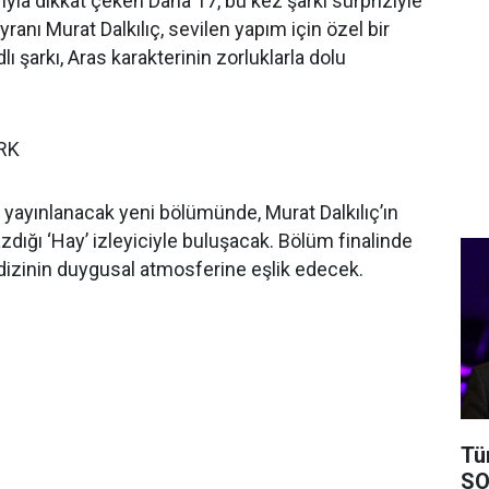
ıyla dikkat çeken Daha 17, bu kez şarkı sürpriziyle
anı Murat Dalkılıç, sevilen yapım için özel bir
dlı şarkı, Aras karakterinin zorluklarla dolu
.
RK
yayınlanacak yeni bölümünde, Murat Dalkılıç’ın
yazdığı ‘Hay’ izleyiciyle buluşacak. Bölüm finalinde
dizinin duygusal atmosferine eşlik edecek.
Tü
SO