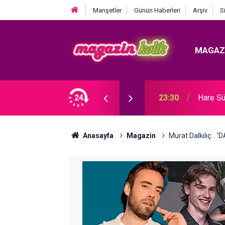
Manşetler
Günün Haberleri
Arşiv
S
MAGAZ
Ozan Bayraşa... SÜRPRİZ İŞ BİRLİĞİ!
24
23:30
Hare Sü
Anasayfa
Magazin
Murat Dalkılıç... 