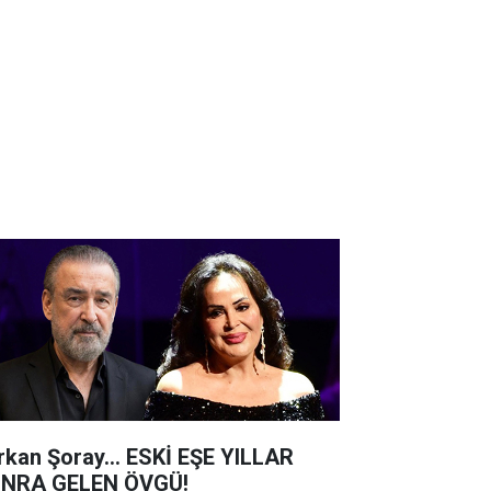
rkan Şoray... ESKİ EŞE YILLAR
NRA GELEN ÖVGÜ!