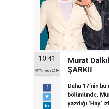
10:41
Murat Dalkı
ŞARKI!
05 Temmuz 2026
Daha 17’nin bu
bölümünde, Murat
yazdığı ‘Hay’ iz