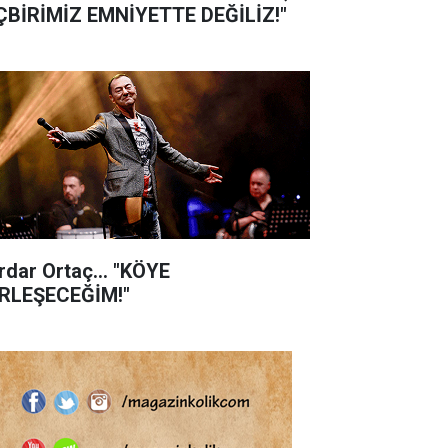
ÇBİRİMİZ EMNİYETTE DEĞİLİZ!"
rdar Ortaç... "KÖYE
RLEŞECEĞİM!"