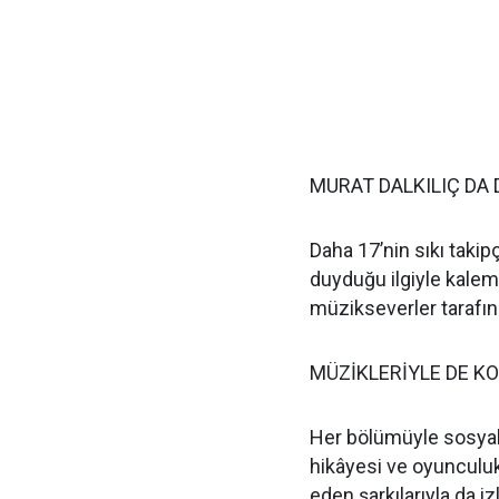
MURAT DALKILIÇ DA 
Daha 17’nin sıkı takipç
duyduğu ilgiyle kaleme
müzikseverler tarafın
MÜZİKLERİYLE DE K
Her bölümüyle sosyal
hikâyesi ve oyunculuk
eden şarkılarıyla da iz