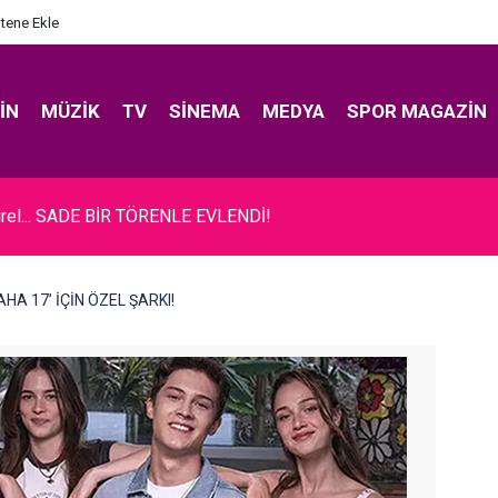
itene Ekle
IN
MÜZIK
TV
SINEMA
MEDYA
SPOR MAGAZIN
rel... SADE BİR TÖRENLE EVLENDİ!
’DAHA 17’ İÇİN ÖZEL ŞARKI!