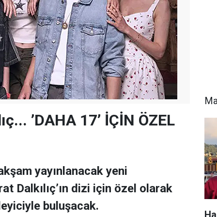
Ma
lıç... ’DAHA 17’ İÇİN ÖZEL
 akşam yayınlanacak yeni
 Dalkılıç’ın dizi için özel olarak
leyiciyle buluşacak.
Ha