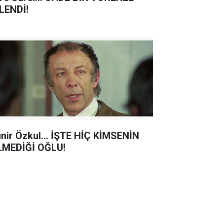
LENDİ!
nir Özkul... İŞTE HİÇ KİMSENİN
LMEDİĞİ OĞLU!