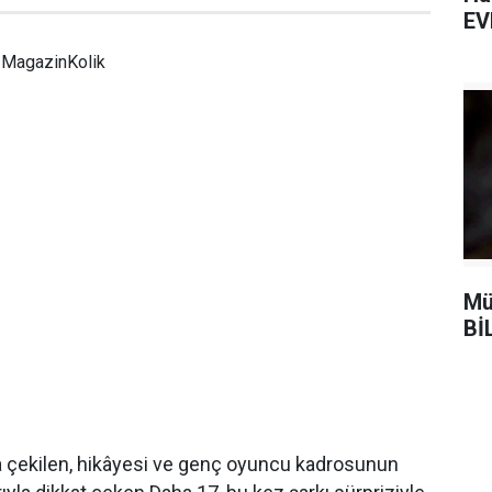
EV
MagazinKolik
Mü
Bİ
a çekilen, hikâyesi ve genç oyuncu kadrosunun