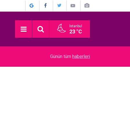
İstanbul
23 °C
22:52
Münir Özkul... İŞTE HİÇ KİMSENİN BİLMEDİĞİ 
Günün tüm
haberleri