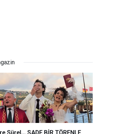
gazin
re Sürel... SADE BİR TÖRENLE