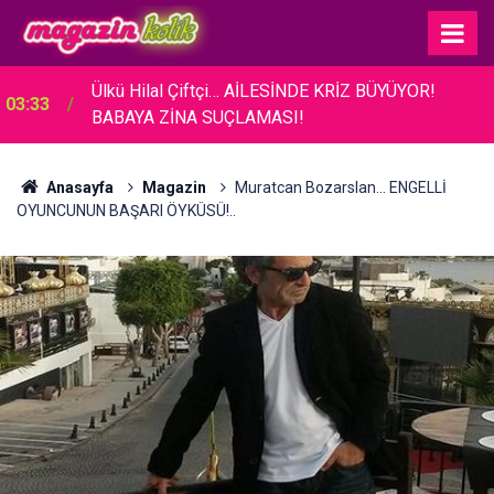
03:26
Acun Ilıcalı... BAKAN ERSOY'A TANITIM ZİYARETİ!
Anasayfa
Magazin
Muratcan Bozarslan... ENGELLİ
OYUNCUNUN BAŞARI ÖYKÜSÜ!..