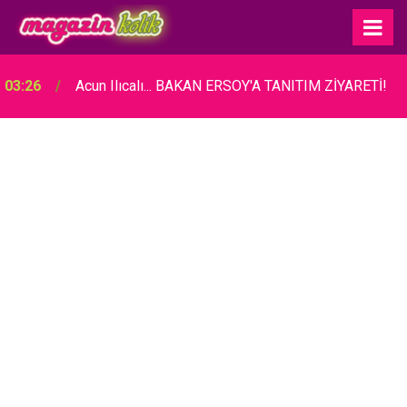
03:26
Acun Ilıcalı... BAKAN ERSOY'A TANITIM ZİYARETİ!