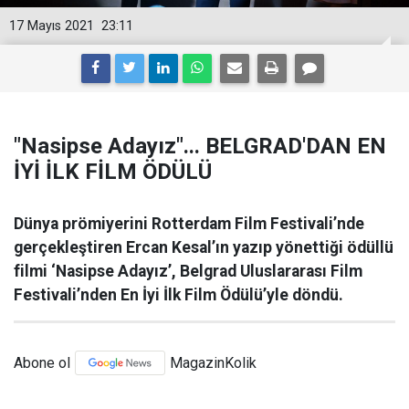
17 Mayıs 2021
23:11
"Nasipse Adayız"... BELGRAD'DAN EN
İYİ İLK FİLM ÖDÜLÜ
Dünya prömiyerini Rotterdam Film Festivali’nde
gerçekleştiren Ercan Kesal’ın yazıp yönettiği ödüllü
filmi ‘Nasipse Adayız’, Belgrad Uluslararası Film
Festivali’nden En İyi İlk Film Ödülü’yle döndü.
Abone ol
MagazinKolik