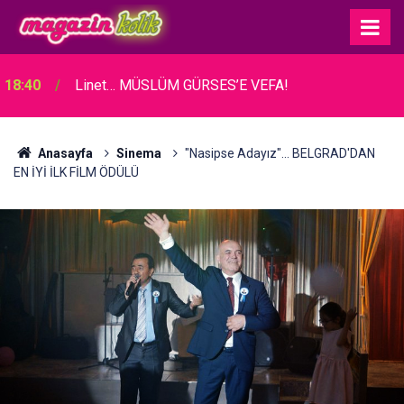
18:40
Linet… MÜSLÜM GÜRSES’E VEFA!
Anasayfa
Sinema
"Nasipse Adayız"... BELGRAD'DAN
EN İYİ İLK FİLM ÖDÜLÜ