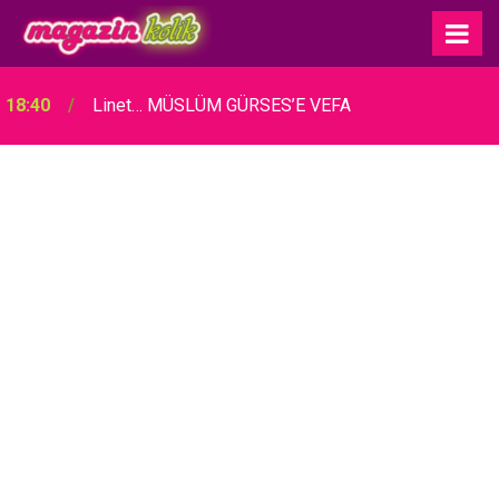
18:40
Linet… MÜSLÜM GÜRSES’E VEFA