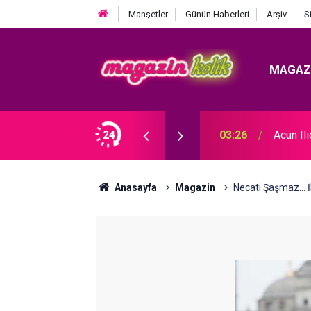
Manşetler
Günün Haberleri
Arşiv
S
MAGAZ
 KRİZ BÜYÜYOR! BABAYA ZİNA SUÇLAMASI!
24
03:26
Acun Il
Anasayfa
Magazin
Necati Şaşmaz...