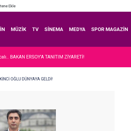
itene Ekle
IN
MÜZIK
TV
SINEMA
MEDYA
SPOR MAGAZIN
ıcalı... BAKAN ERSOY'A TANITIM ZİYARETİ!
 İKİNCİ OĞLU DÜNYAYA GELDİ!