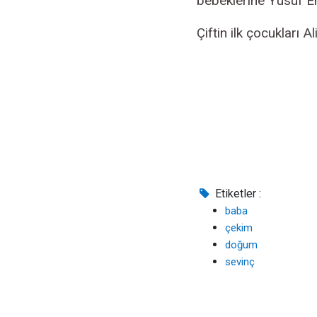
bebeklerine Yusuf Em
Çiftin ilk çocukları 
Etiketler :
baba
çekim
doğum
sevinç