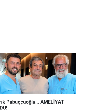
rık Pabuççuoğlu… AMELİYAT
DU!