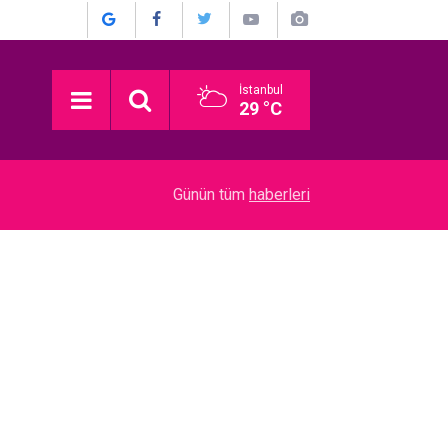
İstanbul
29 °C
03:16
Devrim Özkan... ACI GÜNÜ! HABERİ BASIN TO
Günün tüm
haberleri