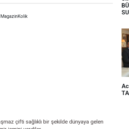
BÜ
SU
MagazinKolik
Ac
TA
maz çifti sağlıklı bir şekilde dünyaya gelen