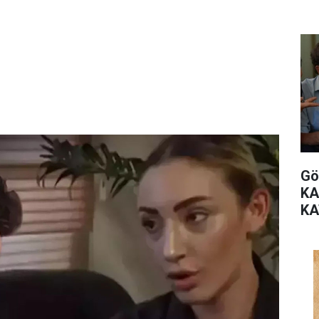
Gö
KA
KA