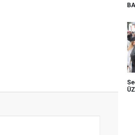
BA
Se
ÜZ