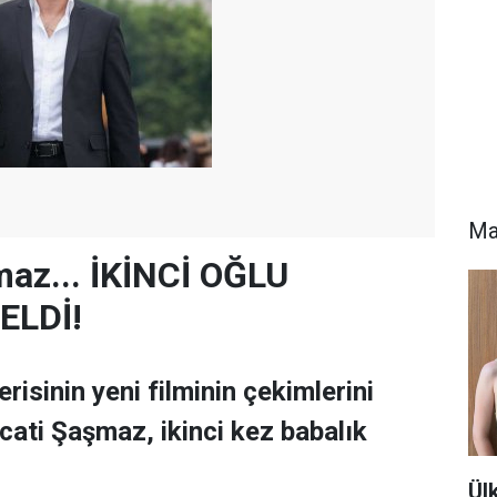
Ma
az... İKİNCİ OĞLU
ELDİ!
erisinin yeni filminin çekimlerini
ati Şaşmaz, ikinci kez babalık
Ül