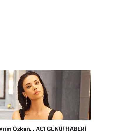
vrim Özkan... ACI GÜNÜ! HABERİ