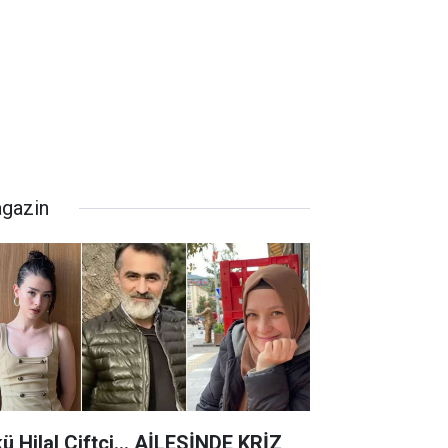
gazin
kü Hilal Çiftçi… AİLESİNDE KRİZ