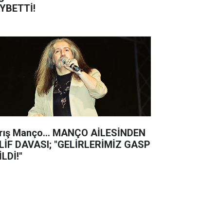
YBETTİ!
rış Manço... MANÇO AİLESİNDEN
LİF DAVASI; "GELİRLERİMİZ GASP
İLDİ!"