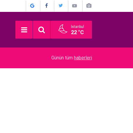
İstanbul
22 °C
20:24
“Dedemin Evi”… SIRBİSTAN’DAN EN İYİ YABAN
Günün tüm
haberleri