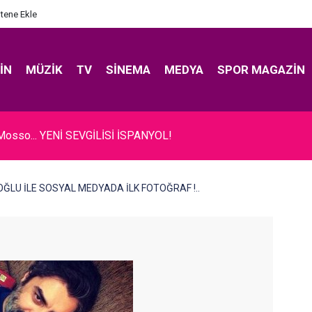
itene Ekle
IN
MÜZIK
TV
SINEMA
MEDYA
SPOR MAGAZIN
Mosso... YENİ SEVGİLİSİ İSPANYOL!
 OĞLU İLE SOSYAL MEDYADA İLK FOTOĞRAF !..