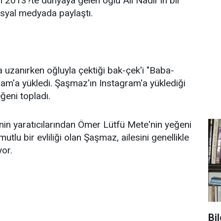
 2013?te dünyaya gelen oğlu Ali Nadir'in bir
sosyal medyada paylaştı.
a uzanırken oğluyla çektiği bak-çek'i "Baba-
ram'a yükledi. Şaşmaz'ın Instagram'a yüklediği
ğeni topladı.
zinin yaratıcılarından Ömer Lütfü Mete'nin yeğeni
utlu bir evliliği olan Şaşmaz, ailesini genellikle
or.
Bi