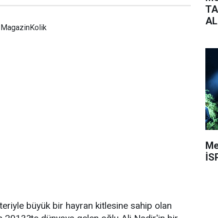
TA
AL
MagazinKolik
Me
İS
eriyle büyük bir hayran kitlesine sahip olan