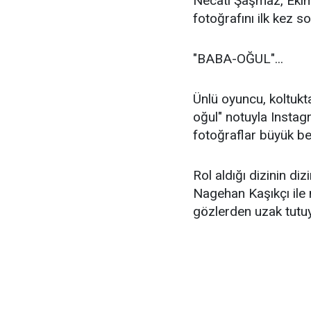
Necati Şaşmaz, Ekim
fotoğrafını ilk kez 
"BABA-OĞUL"...
Ünlü oyuncu, koltukt
oğul" notuyla Instag
fotoğraflar büyük be
Rol aldığı dizinin di
Nagehan Kaşıkçı ile m
gözlerden uzak tutuy