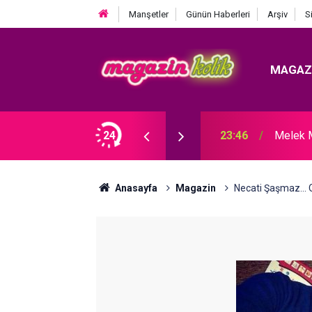
Manşetler
Günün Haberleri
Arşiv
S
MAGAZ
DI! TAZMİNATI FAİZİYLE BİRLİKTE ALACAK.
24
23:46
Melek 
Anasayfa
Magazin
Necati Şaşmaz...