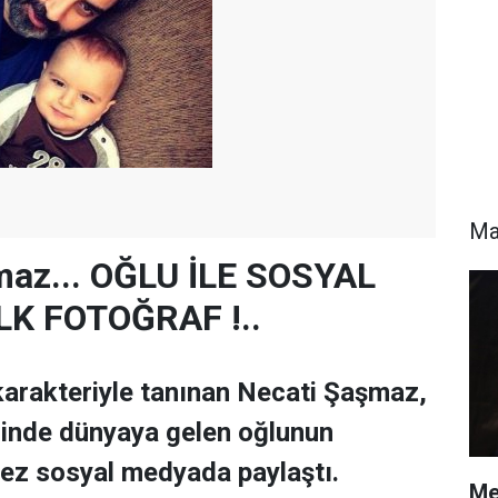
Ma
maz... OĞLU İLE SOSYAL
K FOTOĞRAF !..
arakteriyle tanınan Necati Şaşmaz,
hinde dünyaya gelen oğlunun
 kez sosyal medyada paylaştı.
Me