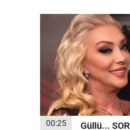
00:25
Güllü... 