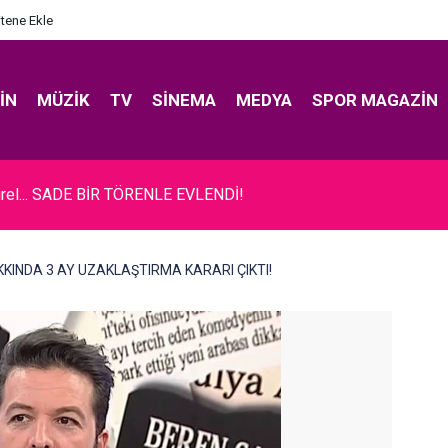
itene Ekle
IN
MÜZIK
TV
SINEMA
MEDYA
SPOR MAGAZIN
rel... SADE BİR TÖRENLE EVLENDİ!
AKKINDA 3 AY UZAKLAŞTIRMA KARARI ÇIKTI!