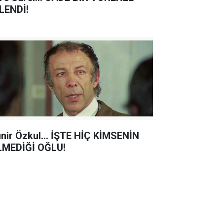
LENDİ!
nir Özkul... İŞTE HİÇ KİMSENİN
LMEDİĞİ OĞLU!