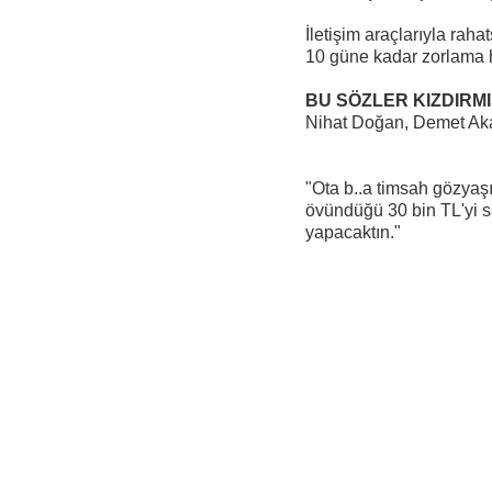
İletişim araçlarıyla r
10 güne kadar zorlama 
BU SÖZLER KIZDIRMI
Nihat Doğan, Demet Akal
"Ota b..a timsah gözya
övündüğü 30 bin TL'yi s
yapacaktın."