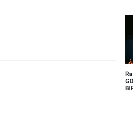
Ra
GÖ
BI