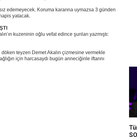
ahatsız edemeyecek. Koruma kararına uymazsa 3 günden
hapis yatacak.
ŞTI
ın'ın kuzeninin oğlu vefat edince şunları yazmıştı:
şı döken teyzen Demet Akalın çizmesine vermekle
ağlığın için harcasaydı
bugün
anneciğinle iftarını
Tü
SO