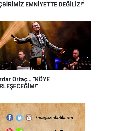
ÇBİRİMİZ EMNİYETTE DEĞİLİZ!"
rdar Ortaç... "KÖYE
RLEŞECEĞİM!"