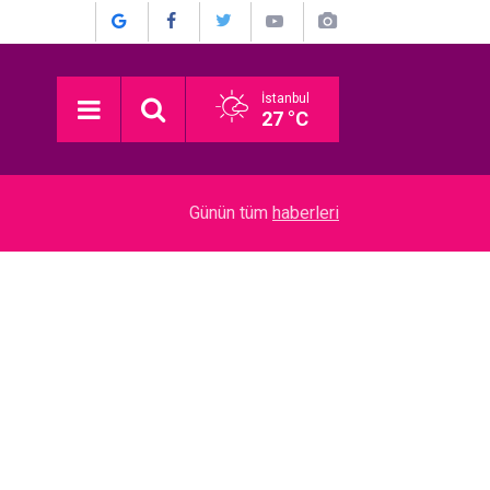
İstanbul
27 °C
22:52
Münir Özkul... İŞTE HİÇ KİMSENİN BİLMEDİĞİ 
Günün tüm
haberleri