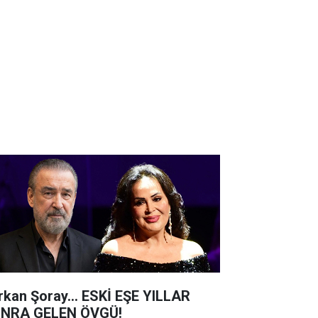
rkan Şoray... ESKİ EŞE YILLAR
NRA GELEN ÖVGÜ!