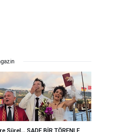
gazin
re Sürel... SADE BİR TÖRENLE