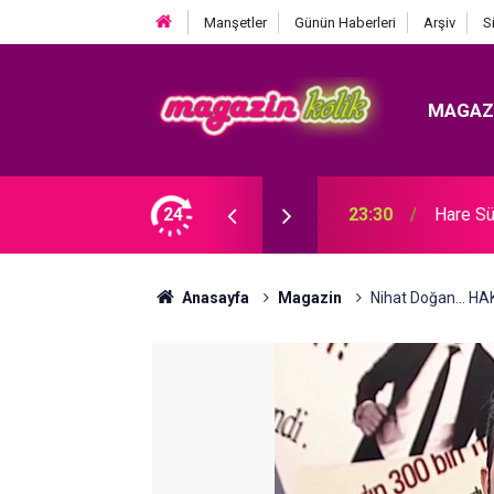
Manşetler
Günün Haberleri
Arşiv
S
MAGAZ
Ozan Bayraşa... SÜRPRİZ İŞ BİRLİĞİ!
24
23:30
Hare Sü
Anasayfa
Magazin
Nihat Doğan... H