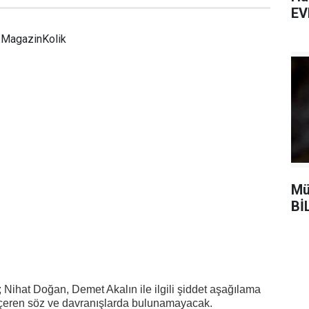
EV
MagazinKolik
Mü
Bİ
;
Nihat Doğan
,
Demet Akalın
ile ilgili şiddet aşağılama
çeren söz ve davranışlarda bulunamayacak.