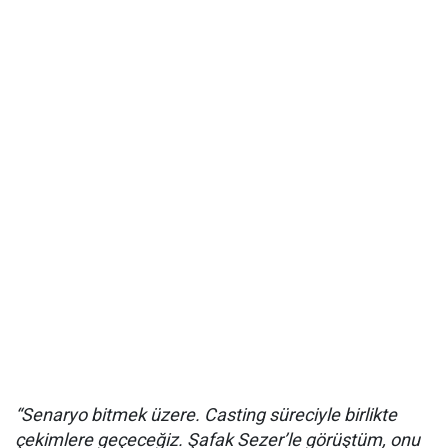
“Senaryo bitmek üzere. Casting süreciyle birlikte
çekimlere geçeceğiz. Şafak Sezer’le görüştüm, onu