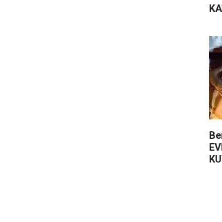
KA
Be
EV
KU