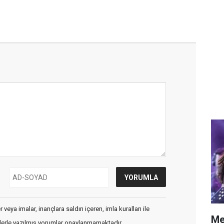
veya imalar, inançlara saldırı içeren, imla kuralları ile
Me
flerle yazılmış yorumlar onaylanmamaktadır.