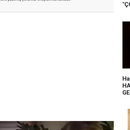
"Ç
Ha
HA
GE