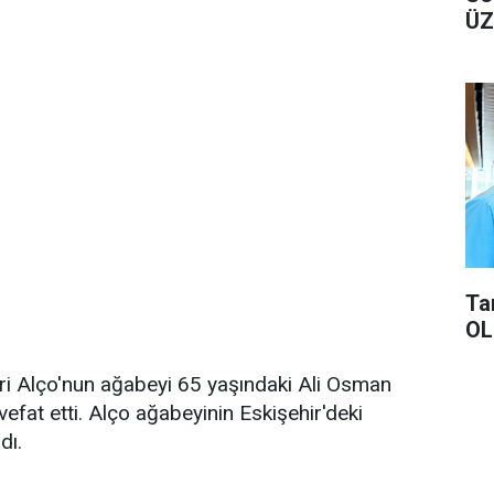
ÜZ
Ta
OL
ri Alço'nun ağabeyi 65 yaşındaki Ali Osman
vefat etti. Alço ağabeyinin Eskişehir'deki
dı.