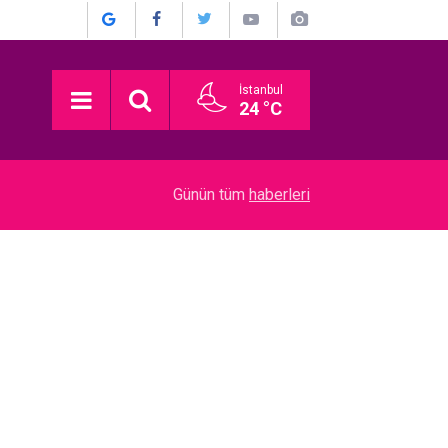
İstanbul
24 °C
18:57
Tarık Pabuççuoğlu… AMELİYAT OLDU!
Günün tüm
haberleri