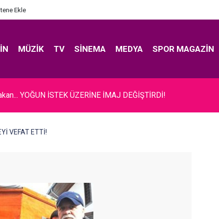
itene Ekle
IN
MÜZIK
TV
SINEMA
MEDYA
SPOR MAGAZIN
akan... YOĞUN İSTEK ÜZERİNE İMAJ DEĞİŞTİRDİ!
EYİ VEFAT ETTİ!