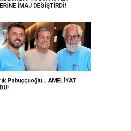
ERİNE İMAJ DEĞİŞTİRDİ!
rık Pabuççuoğlu… AMELİYAT
DU!