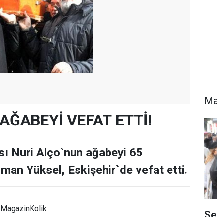
Ma
. AĞABEYİ VEFAT ETTİ!
sı Nuri Alço`nun ağabeyi 65
sman Yüksel, Eskişehir`de vefat etti.
MagazinKolik
Se