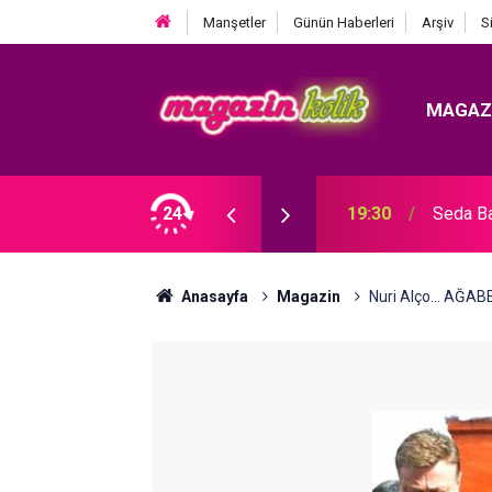
Manşetler
Günün Haberleri
Arşiv
S
MAGAZ
Çıkarması... ALMANYA ÇEKİMLERİNDEN İLK
24
19:30
Seda B
Anasayfa
Magazin
Nuri Alço... AĞAB