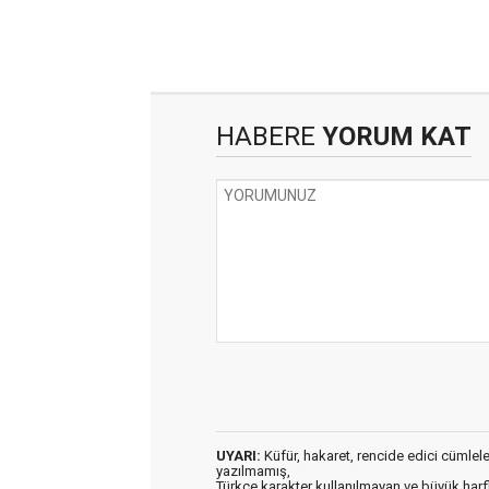
HABERE
YORUM KAT
UYARI:
Küfür, hakaret, rencide edici cümleler 
yazılmamış,
Türkçe karakter kullanılmayan ve büyük har