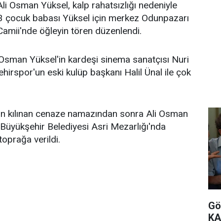
Ali Osman Yüksel, kalp rahatsızlığı nedeniyle
li 3 çocuk babası Yüksel için merkez Odunpazarı
 Camii'nde öğleyin tören düzenlendi.
 Osman Yüksel'in kardeşi sinema sanatçısı Nuri
şehirspor'un eski kulüp başkanı Halil Ünal ile çok
n kılınan cenaze namazından sonra Ali Osman
Büyükşehir Belediyesi Asri Mezarlığı'nda
toprağa verildi.
Gö
KA