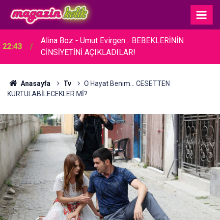
Alina Boz - Umut Evirgen... BEBEKLERİNİN
22:43
CİNSİYETİNİ AÇIKLADILAR!
Anasayfa
Tv
O Hayat Benim... CESETTEN
KURTULABİLECEKLER Mİ?