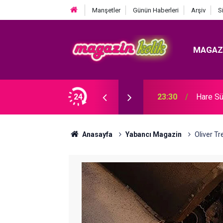
Manşetler
Günün Haberleri
Arşiv
S
MAGAZ
Ozan Bayraşa... SÜRPRİZ İŞ BİRLİĞİ!
24
23:30
Hare Sü
Anasayfa
Yabancı Magazin
Oliver 