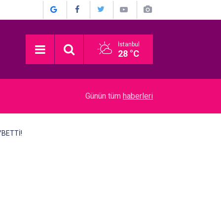
İstanbul
28 °C
22:52
Münir Özkul... İŞTE HİÇ KİMSENİN BİLMEDİĞİ 
Günün tüm
haberleri
YBETTİ!