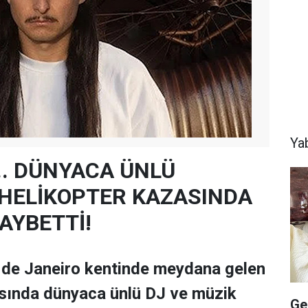
Ya
e... DÜNYACA ÜNLÜ
HELİKOPTER KAZASINDA
AYBETTİ!
o de Janeiro kentinde meydana gelen
asında dünyaca ünlü DJ ve müzik
Ge