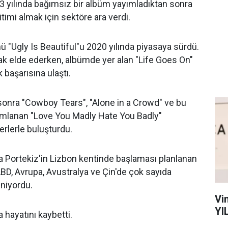
3 yılında bağımsız bir albüm yayımladıktan sonra
itimi almak için sektöre ara verdi.
ü "Ugly Is Beautiful"u 2020 yılında piyasaya sürdü.
ak elde ederken, albümde yer alan "Life Goes On"
ak başarısına ulaştı.
 sonra "Cowboy Tears", "Alone in a Crowd" ve bu
yımlanan "Love You Madly Hate You Badly"
rlerle buluşturdu.
 Portekiz'in Lizbon kentinde başlaması planlanan
D, Avrupa, Avustralya ve Çin'de çok sayıda
niyordu.
Vi
YI
a hayatını kaybetti.