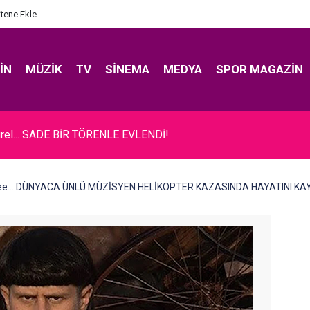
itene Ekle
IN
MÜZIK
TV
SINEMA
MEDYA
SPOR MAGAZIN
rel... SADE BİR TÖRENLE EVLENDİ!
Tree... DÜNYACA ÜNLÜ MÜZİSYEN HELİKOPTER KAZASINDA HAYATINI KA