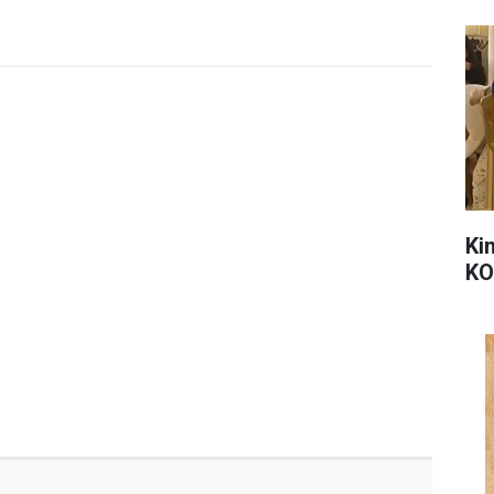
Ki
KO