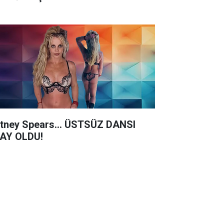
itney Spears... ÜSTSÜZ DANSI
AY OLDU!