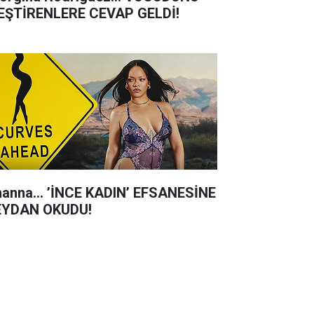
EŞTİRENLERE CEVAP GELDİ!
hanna... ’İNCE KADIN’ EFSANESİNE
YDAN OKUDU!