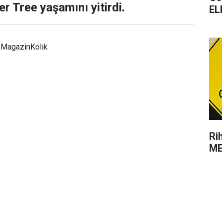
r Tree yaşamını yitirdi.
EL
MagazinKolik
Ri
ME