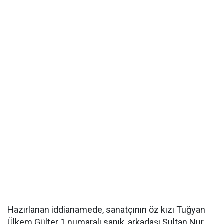
Hazırlanan iddianamede, sanatçının öz kızı Tuğyan
Ülkem Gülter 1 numaralı sanık, arkadaşı Sultan Nur