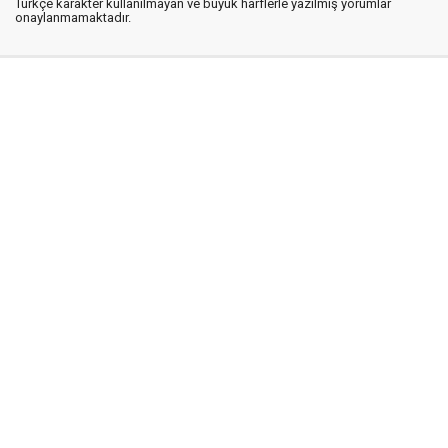
Türkçe karakter kullanılmayan ve büyük harflerle yazılmış yorumlar
onaylanmamaktadır.