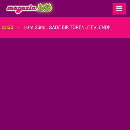
23:30
Hare Sürel... SADE BİR TÖRENLE EVLENDİ!