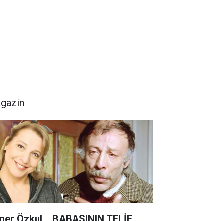
gazin
ner Özkul... BABASININ TELİF