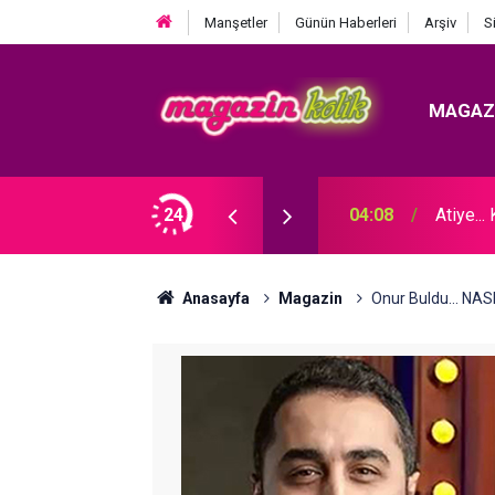
Manşetler
Günün Haberleri
Arşiv
S
MAGAZ
F DAVASI ZAFERİ!
24
04:08
Atiye.
Anasayfa
Magazin
Onur Buldu... NA