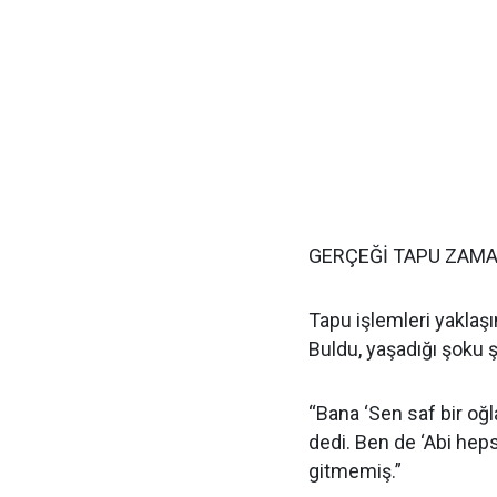
GERÇEĞİ TAPU ZAMA
Tapu işlemleri yaklaş
Buldu, yaşadığı şoku ş
“Bana ‘Sen saf bir o
dedi. Ben de ‘Abi he
gitmemiş.”