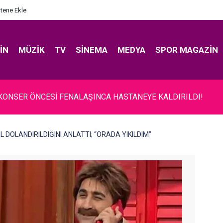
itene Ekle
IN
MÜZIK
TV
SINEMA
MEDYA
SPOR MAGAZIN
.. KONSER ÖNCESİ FENALAŞINCA HASTANEYE KALDIRILDI!
SIL DOLANDIRILDIĞINI ANLATTI; “ORADA YIKILDIM”