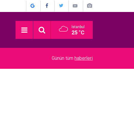
İstanbul
25 °C
04:01
Rihanna… 10 YIL SONRA YENİ ALBÜM İÇİN STÜ
Günün tüm
haberleri