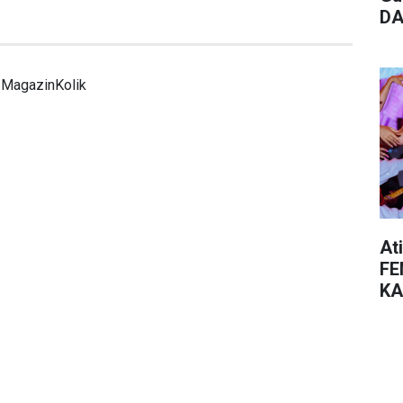
DA
MagazinKolik
At
FE
KA