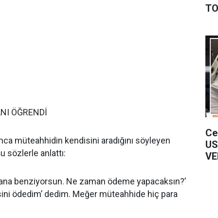
TO
NI ÖĞRENDİ
Ce
ınca müteahhidin kendisini aradığını söyleyen
US
u sözlerle anlattı:
VE
ğlana benziyorsun. Ne zaman ödeme yapacaksın?’
psini ödedim’ dedim. Meğer müteahhide hiç para