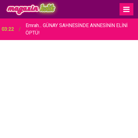
Emrah... GÜNAY SAHNESİNDE ANNESİNİN ELİNİ
03:22
ÖPTÜ!