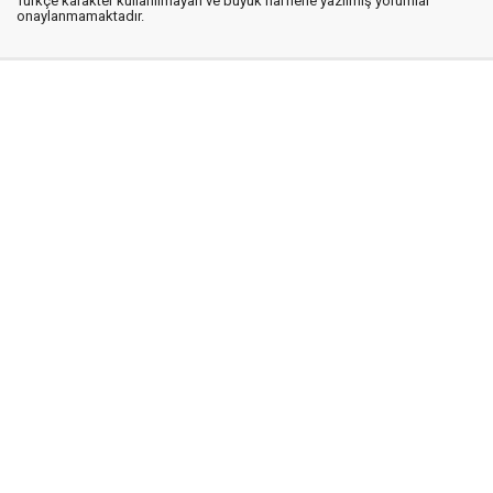
Türkçe karakter kullanılmayan ve büyük harflerle yazılmış yorumlar
onaylanmamaktadır.