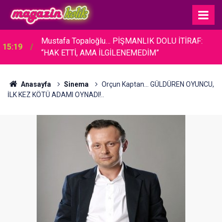
Mustafa Topaloğlu… PİŞMANLIK DOLU İTİRAF:
15:19
“HAK ETTİ, AMA İLGİLENEMEDİM”
Anasayfa
Sinema
Orçun Kaptan... GÜLDÜREN OYUNCU,
İLK KEZ KÖTÜ ADAMI OYNADI!..