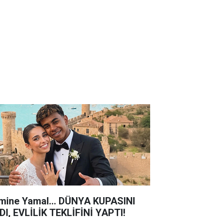
mine Yamal... DÜNYA KUPASINI
DI, EVLİLİK TEKLİFİNİ YAPTI!