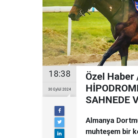
18:38
Özel Haber
HİPODROMD
30 Eylül 2024
SAHNEDE V
Almanya Dortm
muhteşem bir k