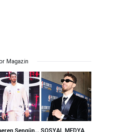
or Magazin
peren Şengün... SOSYAL MEDYA