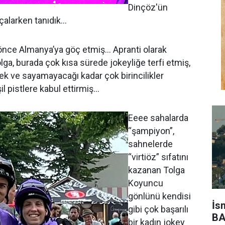
Dinçöz'ün
alarken tanıdık...
 önce Almanya’ya göç etmiş… Apranti olarak
lga, burada çok kısa sürede jokeyliğe terfi etmiş,
ek ve sayamayacağı kadar çok birincilikler
l pistlere kabul ettirmiş…
Eeee sahalarda
“şampiyon”,
sahnelerde
“virtiöz” sıfatını
kazanan Tolga
Koyuncu
gönlünü kendisi
İs
gibi çok başarılı
BA
bir kadın jokey