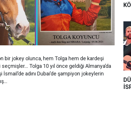
KÖ
n bir jokey olunca, hem Tolga hem de kardeşi
 seçmişler… Tolga 10 yıl önce geldiği Almanya’da
i İsmail’de adını Dubai’de şampiyon jokeylerin
DÜ
mış…
İS