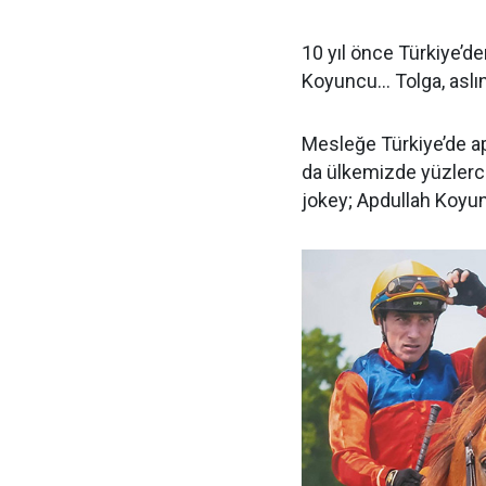
10 yıl önce Türkiye’d
Koyuncu… Tolga, aslın
Mesleğe Türkiye’de ap
da ülkemizde yüzlerce
jokey; Apdullah Koy