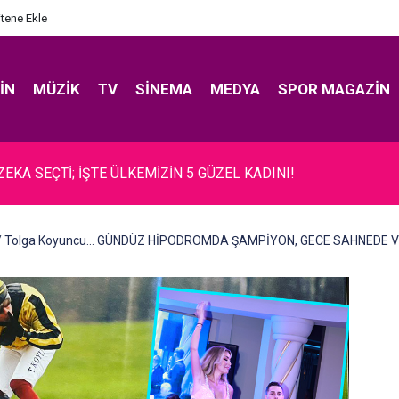
itene Ekle
IN
MÜZIK
TV
SINEMA
MEDYA
SPOR MAGAZIN
ündeş... SON HALİNİ PAYLAŞTI; YANIK TENİ VE YÜZ HATLARI Dİ
 / Tolga Koyuncu… GÜNDÜZ HİPODROMDA ŞAMPİYON, GECE SAHNEDE V