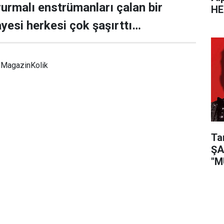
urmalı enstrümanları çalan bir
HE
yesi herkesi çok şaşırttı…
MagazinKolik
Ta
ŞA
"M
KI