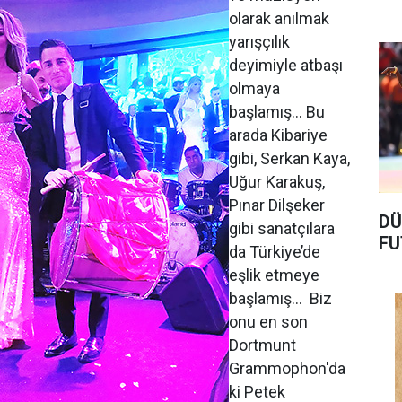
olarak anılmak
yarışçılık
deyimiyle atbaşı
olmaya
başlamış… Bu
arada Kibariye
gibi, Serkan Kaya,
Uğur Karakuş,
Pınar Dilşeker
DÜ
gibi sanatçılara
FU
da Türkiye’de
eşlik etmeye
başlamış… Biz
onu en son
Dortmunt
Grammophon'da
ki Petek