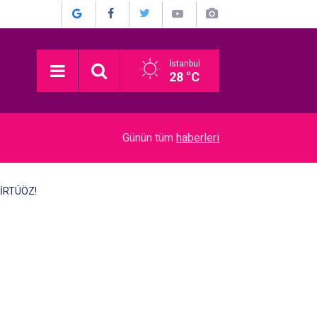
İstanbul
28 °C
KKAT
15:00
Mustafa Sandal... MEYDAN OKUDU; "RONALDO 
Günün tüm
haberleri
İRTÜÖZ!