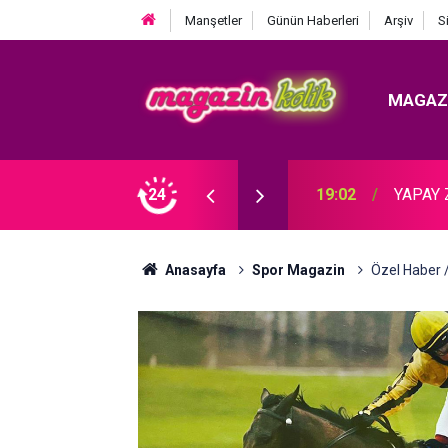
Manşetler
Günün Haberleri
Arşiv
S
MAGAZ
Ebru G
MİZİN 5 GÜZEL KADINI!
24
16:00
ÇEKTİ!
Anasayfa
Spor Magazin
Özel Haber