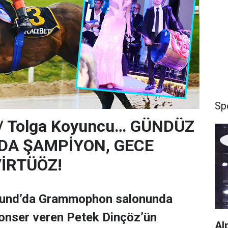
Sp
 / Tolga Koyuncu… GÜNDÜZ
A ŞAMPİYON, GECE
İRTÜÖZ!
und’da Grammophon salonunda
onser veren Petek Dinçöz’ün
Al