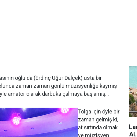
asının oğlu da (Erdinç Uğur Dalçek) usta bir
 olunca zaman zaman gönlü müzisyenliğe kaymış
iyle amatör olarak darbuka çalmaya başlamış…
Tolga için öyle bir
zaman gelmiş ki,
La
at sırtında olmak
AL
ve müzisyen