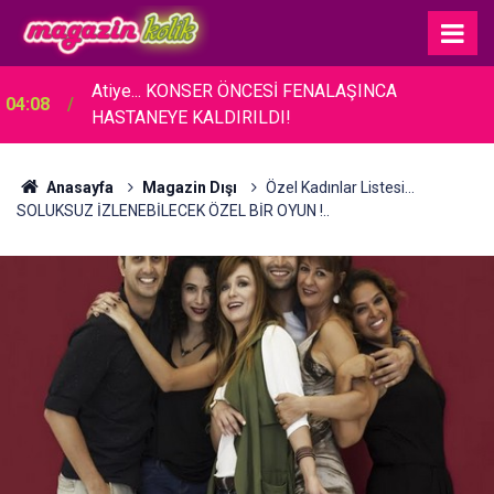
Atiye... KONSER ÖNCESİ FENALAŞINCA
04:08
HASTANEYE KALDIRILDI!
Anasayfa
Magazin Dışı
Özel Kadınlar Listesi...
SOLUKSUZ İZLENEBİLECEK ÖZEL BİR OYUN !..