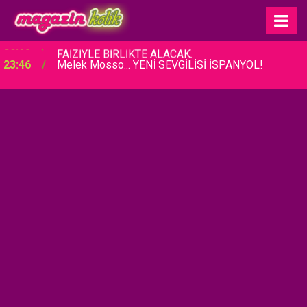
23:46
Melek Mosso... YENİ SEVGİLİSİ İSPANYOL!