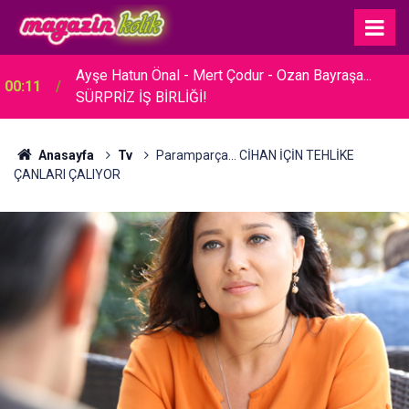
23:30
Hare Sürel... SADE BİR TÖRENLE EVLENDİ!
Anasayfa
Tv
Paramparça... CİHAN İÇİN TEHLİKE
ÇANLARI ÇALIYOR