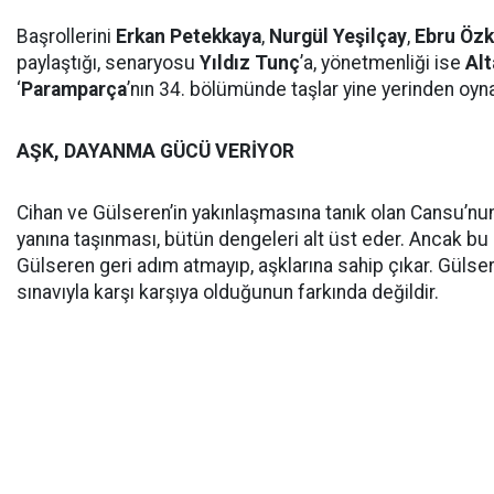
Başrollerini
Erkan Petekkaya
,
Nurgül Yeşilçay
,
Ebru Öz
paylaştığı, senaryosu
Yıldız Tunç
’a, yönetmenliği ise
Al
‘
Paramparça
’nın 34. bölümünde taşlar yine yerinden oyn
AŞK, DAYANMA GÜCÜ VERİYOR
Cihan ve Gülseren’in yakınlaşmasına tanık olan Cansu’nun
yanına taşınması, bütün dengeleri alt üst eder. Ancak bu
Gülseren geri adım atmayıp, aşklarına sahip çıkar. Gülse
sınavıyl
a karşı karşıya olduğunun farkında değildir.