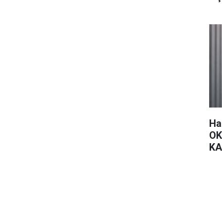
Ha
OK
KA