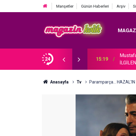
Manşetler
Günün Haberleri
Arşiv
S
MAGAZ
Mustaf
CEĞİM!"
24
15:19
İLGİLE
Anasayfa
Tv
Paramparça... HAZAL’IN