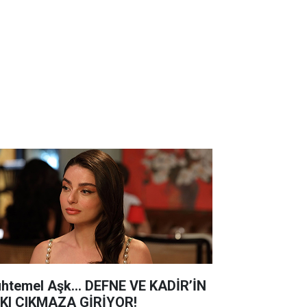
htemel Aşk... DEFNE VE KADİR’İN
KI ÇIKMAZA GİRİYOR!