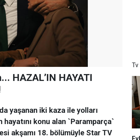
Tv
... HAZAL’IN HAYATI
!
a yaşanan iki kaza ile yolları
in hayatını konu alan `Paramparça`
esi akşamı 18. bölümüyle Star TV
Ev