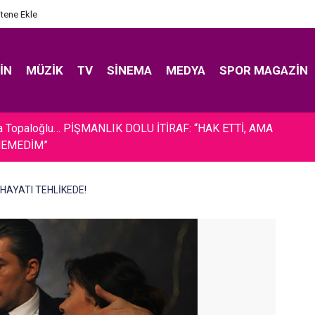
itene Ekle
IN
MÜZIK
TV
SINEMA
MEDYA
SPOR MAGAZIN
a Topaloğlu… PİŞMANLIK DOLU İTİRAF: “HAK ETTİ, AMA
NEMEDİM”
 HAYATI TEHLİKEDE!