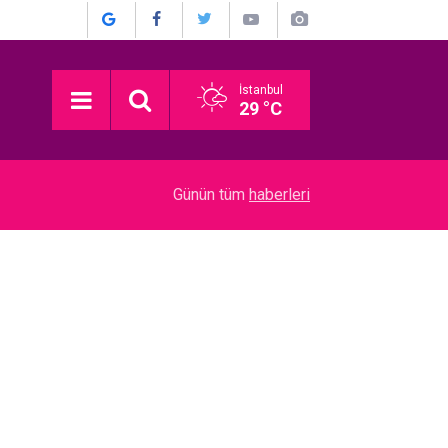
İstanbul
29 °C
13:30
Nagihan Karadere... BÜYÜK DEĞİŞİM, BÜYÜK M
Günün tüm
haberleri