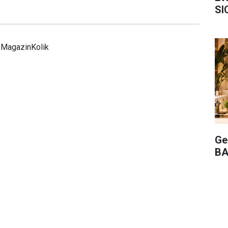
SI
MagazinKolik
Ge
BA