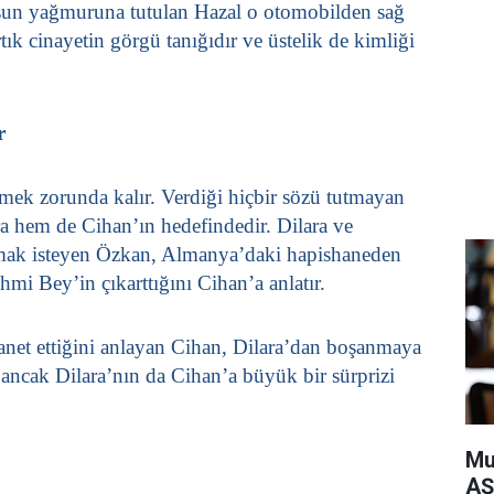
şun yağmuruna tutulan Hazal o otomobilden sağ
tık cinayetin görgü tanığıdır ve üstelik de kimliği
r
mek zorunda kalır. Verdiği hiçbir sözü tutmayan
a hem de Cihan’ın hedefindedir. Dilara ve
mak isteyen Özkan, Almanya’daki hapishaneden
hmi Bey’in çıkarttığını Cihan’a anlatır.
hanet ettiğini anlayan Cihan, Dilara’dan boşanmaya
r ancak Dilara’nın da Cihan’a büyük bir sürprizi
Mu
AŞ