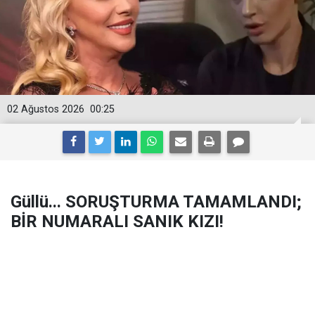
02 Ağustos 2026
00:25
Güllü... SORUŞTURMA TAMAMLANDI;
BİR NUMARALI SANIK KIZI!
Şüpheli şekilde hayatını kaybeden arabesk sanatçısı
Güllü'nün ölümüyle ilgili soruşturma tamamlandı.
Hazırlanan iddianamede sanatçının öz kızı 1