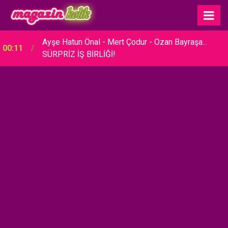
23:30
Hare Sürel... SADE BİR TÖRENLE EVLENDİ!