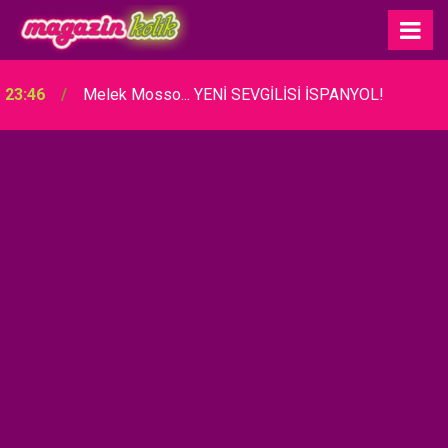
23:46
Melek Mosso... YENİ SEVGİLİSİ İSPANYOL!