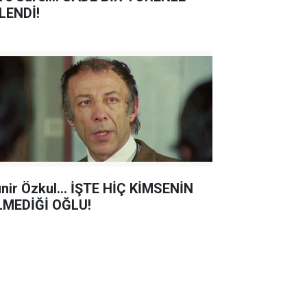
LENDİ!
nir Özkul... İŞTE HİÇ KİMSENİN
LMEDİĞİ OĞLU!