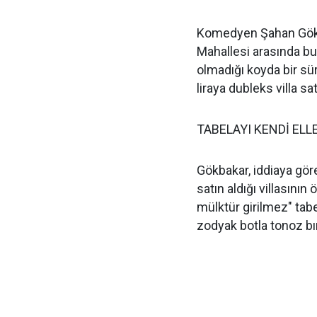
Komedyen Şahan Gökba
Mahallesi arasında bu
olmadığı koyda bir sü
liraya dubleks villa sat
TABELAYI KENDİ ELL
Gökbakar, iddiaya gö
satın aldığı villasının
mülktür girilmez" tab
zodyak botla tonoz bır