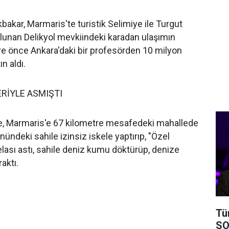
kar, Marmaris'te turistik Selimiye ile Turgut
lunan Delikyol mevkiindeki karadan ulaşımın
re önce Ankara'daki bir profesörden 10 milyon
ın aldı.
ERİYLE ASMIŞTI
re, Marmaris'e 67 kilometre mesafedeki mahallede
 önündeki sahile izinsiz iskele yaptırıp, "Özel
elası astı, sahile deniz kumu döktürüp, denize
aktı.
Tü
SO