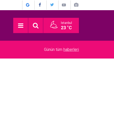
İstanbul
23 °C
22:52
Münir Özkul... İŞTE HİÇ KİMSENİN BİLMEDİĞİ 
Günün tüm
haberleri