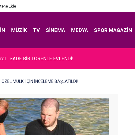
itene Ekle
IN
MÜZIK
TV
SINEMA
MEDYA
SPOR MAGAZIN
rel... SADE BİR TÖRENLE EVLENDİ!
. 'ÖZEL MÜLK' İÇİN İNCELEME BAŞLATILDI!