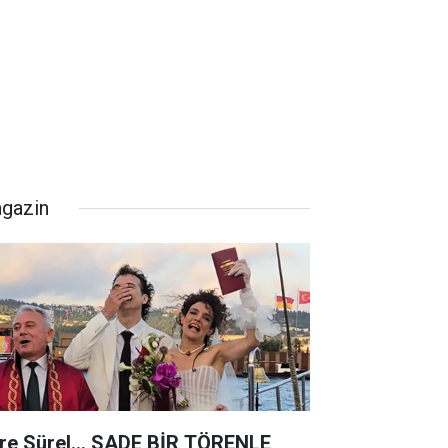
gazin
re Sürel... SADE BİR TÖRENLE