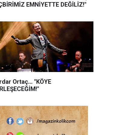
ÇBİRİMİZ EMNİYETTE DEĞİLİZ!"
rdar Ortaç... "KÖYE
RLEŞECEĞİM!"