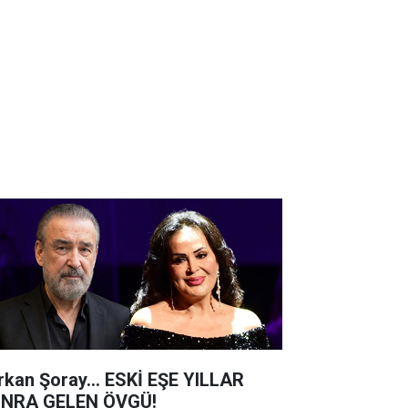
rkan Şoray... ESKİ EŞE YILLAR
NRA GELEN ÖVGÜ!