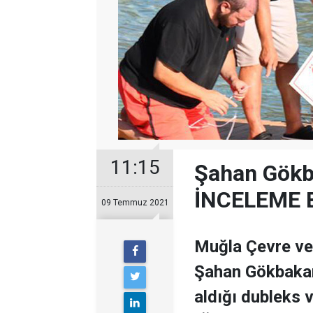
11:15
Şahan Gökba
İNCELEME 
09 Temmuz 2021
Muğla Çevre ve Ş
Şahan Gökbakar'
aldığı dubleks v