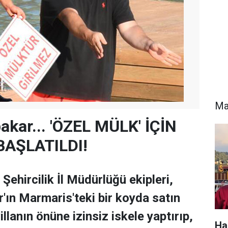
Ma
kar... 'ÖZEL MÜLK' İÇİN
BAŞLATILDI!
ehircilik İl Müdürlüğü ekipleri,
ın Marmaris'teki bir koyda satın
illanın önüne izinsiz iskele yaptırıp,
Ha