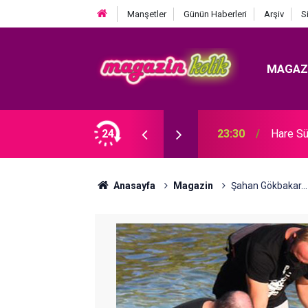
Manşetler
Günün Haberleri
Arşiv
S
MAGAZ
Ozan Bayraşa... SÜRPRİZ İŞ BİRLİĞİ!
24
23:30
Hare Sü
Anasayfa
Magazin
Şahan Gökbakar..