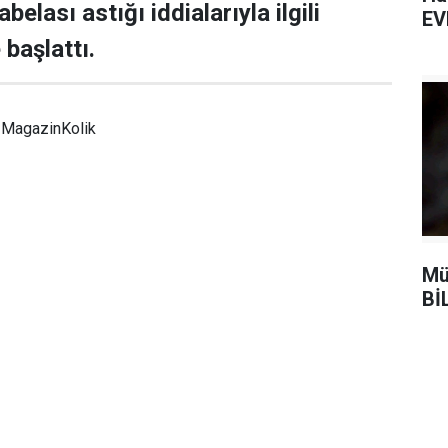
belası astığı iddialarıyla ilgili
EV
başlattı.
MagazinKolik
Mü
Bİ