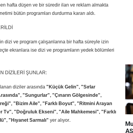
en hafta düşen ve bir süredir ilan ve reklam almakta
netimi bütün programları durdurma kararı aldı.
RİLDİ
 dizi ve program çalışanlarına bir hafta süreyle izin
reçte ekranlara ise dizi ve programların yedek bölümleri
 DİZİLERİ ŞUNLAR:
anan diziler arasında
"Küçük Gelin"
,
"Sırlar
Arasında", "Sungurlar", "Çınarın Gölgesinde",
ği", "Bizim Aile", "Farklı Boyut", "Ritmini Arayan
ler Tv", "Doğruluk Ekseni", "Aile Mahkemesi", "Farklı
.
lü", "Hıyanet Sarmalı"
yer alıyor
Mu
AŞ