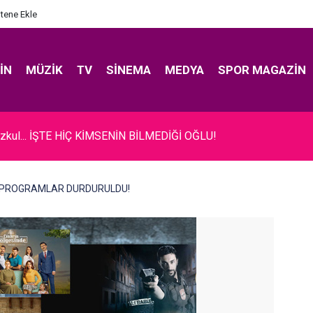
itene Ekle
IN
MÜZIK
TV
SINEMA
MEDYA
SPOR MAGAZIN
zkul... İŞTE HİÇ KİMSENİN BİLMEDİĞİ OĞLU!
 VE PROGRAMLAR DURDURULDU!