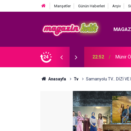
Manşetler
Günün Haberleri
Arşiv
S
MAGAZ
E EVLENDİ!
24
22:52
Münir Ö
Anasayfa
Tv
Samanyolu TV... DİZİ