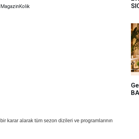
SI
MagazinKolik
Ge
BA
z bir karar alarak tüm sezon dizileri ve programlarının