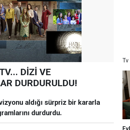
Tv
V... DİZİ VE
AR DURDURULDU!
izyonu aldığı sürpriz bir kararla
gramlarını durdurdu.
Ev