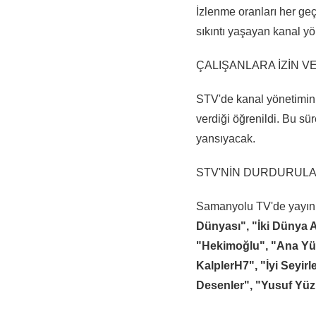
İzlenme oranları her geç
sıkıntı yaşayan kanal yö
ÇALIŞANLARA İZİN VE
STV'de kanal yönetiminin
verdiği öğrenildi. Bu sü
yansıyacak.
STV'NİN DURDURULAN
Samanyolu TV'de yayınl
Dünyası", "İki Dünya 
"Hekimoğlu", "Ana Yüre
KalplerH7", "İyi Seyir
Desenler", "Yusuf Yüz