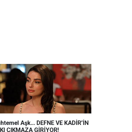
htemel Aşk... DEFNE VE KADİR’İN
KI ÇIKMAZA GİRİYOR!