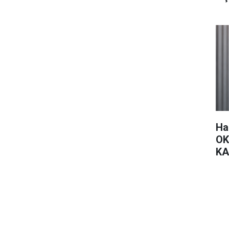
Ha
OK
KA