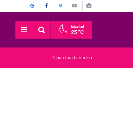
İstanbul
25 °C
17:30
Türkan Şoray... ESKİ EŞE YILLAR SONRA GELE
Günün tüm
haberleri