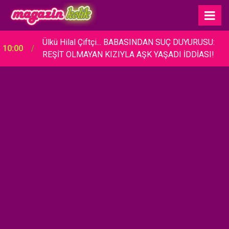
Ülkü Hilal Çiftçi... BABASINDAN SUÇ DUYURUSU:
10:00
REŞİT OLMAYAN KIZIYLA AŞK YAŞADI İDDİASI!
Metin Akpınar... DAVAYI KAZANDI; TAZMİNATI
00:15
FAİZİYLE BİRLİKTE ALACAK!