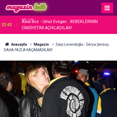
Alina Boz - Umut Evirgen... BEBEKLERİNİN
22:43
CİNSİYETİNİ AÇIKLADILAR!
Anasayfa
Magazin
Sarp Levendoğlu - Derya Şensoy...
DAHA FAZLA KAÇAMADILAR!