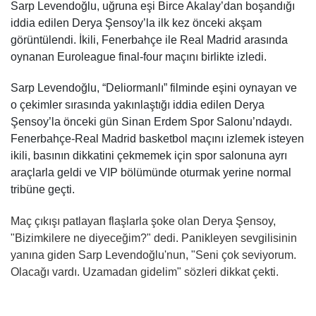
Sarp Levendoğlu, uğruna eşi Birce Akalay’dan boşandığı
iddia edilen Derya Şensoy’la ilk kez önceki akşam
görüntülendi. İkili, Fenerbahçe ile Real Madrid arasında
oynanan Euroleague final-four maçını birlikte izledi.
Sarp Levendoğlu, “Deliormanlı” filminde eşini oynayan ve
o çekimler sırasında yakınlaştığı iddia edilen Derya
Şensoy’la önceki gün Sinan Erdem Spor Salonu’ndaydı.
Fenerbahçe-Real Madrid basketbol maçını izlemek isteyen
ikili, basının dikkatini çekmemek için spor salonuna ayrı
araçlarla geldi ve VIP bölümünde oturmak yerine normal
tribüne geçti.
Maç çıkışı patlayan flaşlarla şoke olan Derya Şensoy,
"Bizimkilere ne diyeceğim?" dedi. Panikleyen sevgilisinin
yanına giden Sarp Levendoğlu'nun, "Seni çok seviyorum.
Olacağı vardı. Uzamadan gidelim" sözleri dikkat çekti.