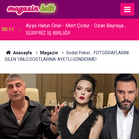
23:30
Hare Sürel... SADE BİR TÖRENLE EVLENDİ!
Anasayfa
Magazin
Sedat Peker... FOTOĞRAFLARINI
SİLEN 'ÜNLÜ DOSTLARINA' AYETLİ GÖNDERME!