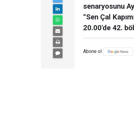
senaryosunu Ay
“Sen Çal Kapım
20.00'de 42. bö
Abone ol