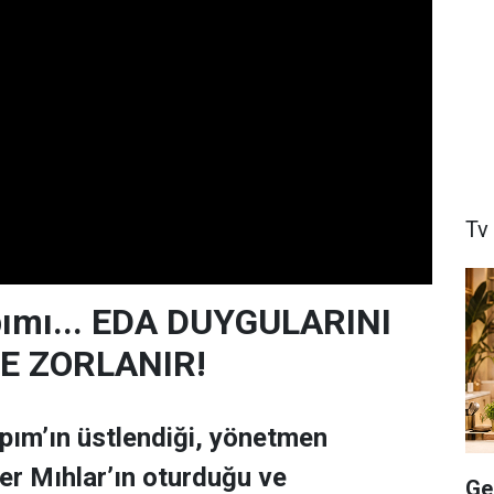
Tv
pımı... EDA DUYGULARINI
E ZORLANIR!
pım’ın üstlendiği, yönetmen
r Mıhlar’ın oturduğu ve
Ge