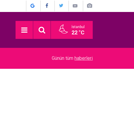
İstanbul
22 °C
14:30
Eda–Metin Özülkü... BODRUM’DA BÜYÜLEYEN 
Günün tüm
haberleri