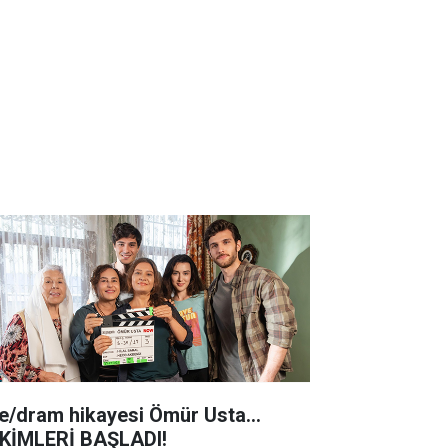
le/dram hikayesi Ömür Usta...
KİMLERİ BAŞLADI!