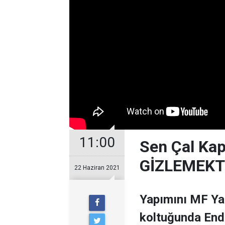
11:00
Sen Çal Ka
GİZLEMEKT
22 Haziran 2021
Yapımını MF Ya
koltuğunda Ende