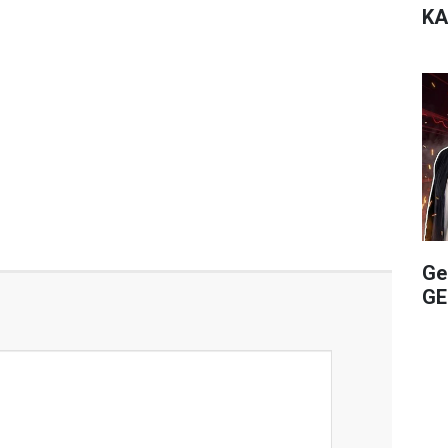
KA
Ge
GE