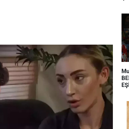
Mu
BE
EŞ