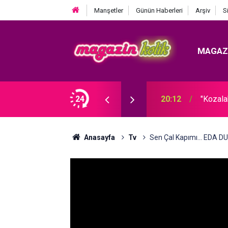
Manşetler
Günün Haberleri
Arşiv
S
MAGAZ
TA VİZYONDA
24
17:00
Bilgesu
Anasayfa
Tv
Sen Çal Kapımı... EDA 