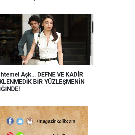
htemel Aşk... DEFNE VE KADİR
KLENMEDİK BİR YÜZLEŞMENİN
İĞİNDE!