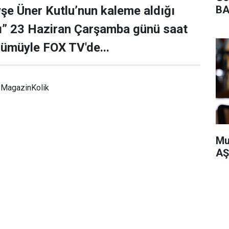
şe Üner Kutlu’nun kaleme aldığı
BA
ı” 23 Haziran Çarşamba günü saat
lümüyle FOX TV'de...
MagazinKolik
Mu
AŞ