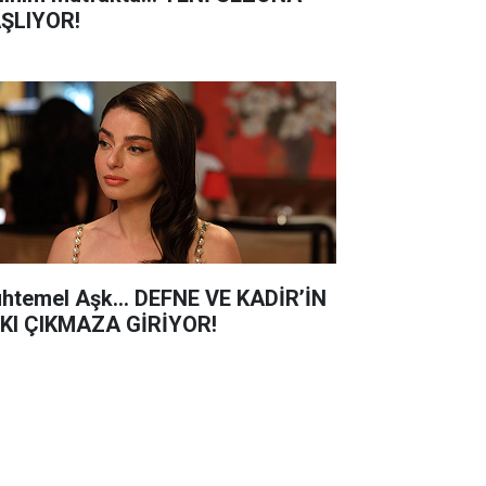
ŞLIYOR!
htemel Aşk... DEFNE VE KADİR’İN
KI ÇIKMAZA GİRİYOR!