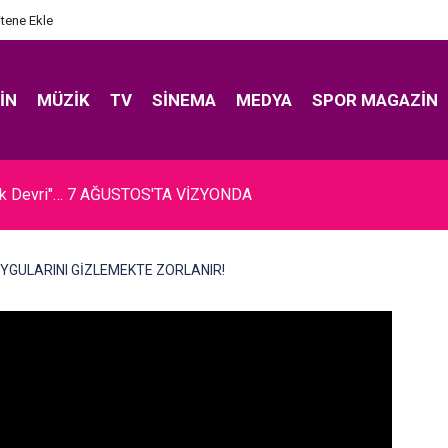
itene Ekle
IN
MÜZIK
TV
SINEMA
MEDYA
SPOR MAGAZIN
 Erenus... HAYATINI KAYBETTİ!
DUYGULARINI GİZLEMEKTE ZORLANIR!