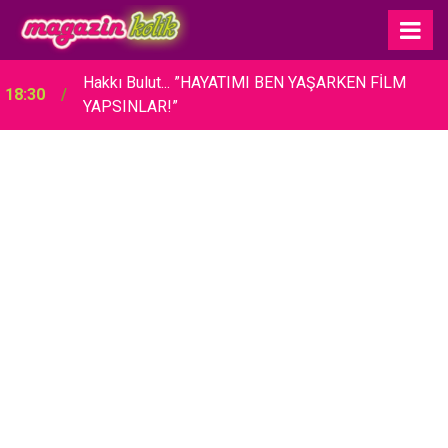
Hakkı Bulut... ”HAYATIMI BEN YAŞARKEN FİLM
18:30
YAPSINLAR!”