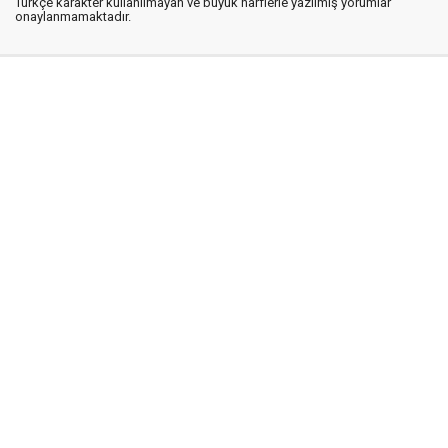
Türkçe karakter kullanılmayan ve büyük harflerle yazılmış yorumlar
onaylanmamaktadır.