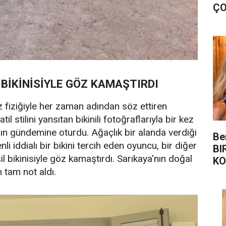
ÇO
 BİKİNİSİYLE GÖZ KAMAŞTIRDI
z fiziğiyle her zaman adından söz ettiren
tatil stilini yansıtan bikinili fotoğraflarıyla bir kez
n gündemine oturdu. Ağaçlık bir alanda verdiği
Be
i iddialı bir bikini tercih eden oyuncu, bir diğer
BI
l bikinisiyle göz kamaştırdı. Sarıkaya'nın doğal
KO
n tam not aldı.