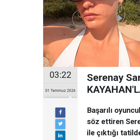
03:22
Serenay Sar
KAYAHAN'L
01 Temmuz 2026
Başarılı oyuncu
söz ettiren Se
ile çıktığı tati