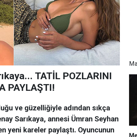
Ma
ıkaya... TATİL POZLARINI
A PAYLAŞTI!
luğu ve güzelliğiyle adından sıkça
renay Sarıkaya, annesi Ümran Seyhan
lden yeni kareler paylaştı. Oyuncunun
Me