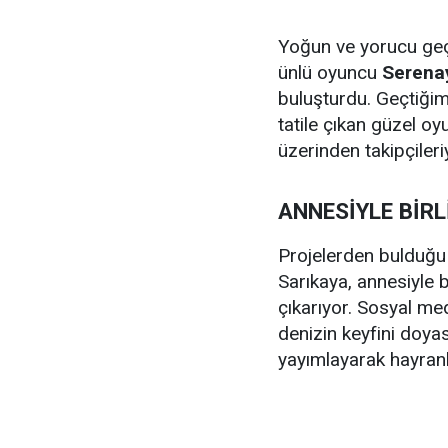
Yoğun ve yorucu geç
ünlü oyuncu
Serena
buluşturdu. Geçtiğim
tatile çıkan güzel oy
üzerinden takipçiler
ANNESİYLE BİR
Projelerden bulduğu i
Sarıkaya, annesiyle 
çıkarıyor. Sosyal med
denizin keyfini doya
yayımlayarak hayranla