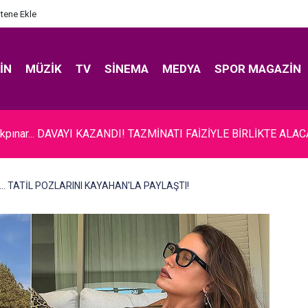
itene Ekle
IN
MÜZIK
TV
SINEMA
MEDYA
SPOR MAGAZIN
Mosso... YENİ SEVGİLİSİ İSPANYOL!
... TATİL POZLARINI KAYAHAN'LA PAYLAŞTI!