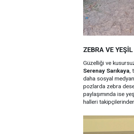
ZEBRA VE YEŞİL
Güzelliği ve kusursu
Serenay Sarıkaya
, 
daha sosyal medyanı
pozlarda zebra desenl
paylaşımında ise yeşi
halleri takipçilerinde