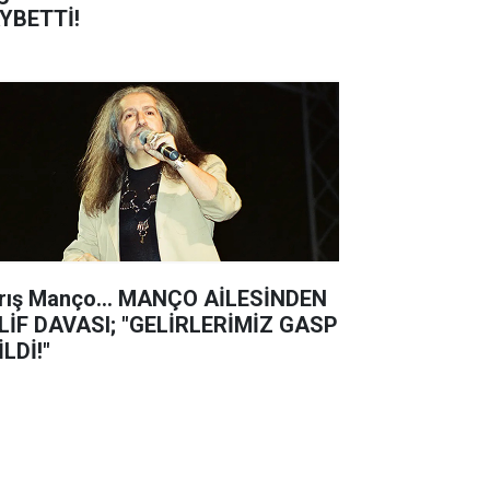
YBETTİ!
rış Manço... MANÇO AİLESİNDEN
LİF DAVASI; "GELİRLERİMİZ GASP
İLDİ!"