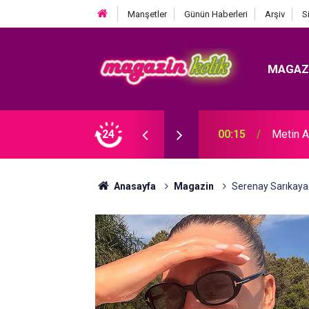
Manşetler
Günün Haberleri
Arşiv
S
MAGAZ
DI! TAZMİNATI FAİZİYLE BİRLİKTE ALACAK.
24
23:46
Melek 
Anasayfa
Magazin
Serenay Sarıkaya