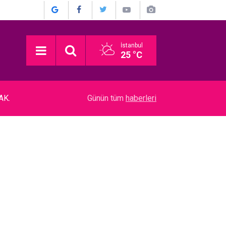
İstanbul
25 °C
20:24
“Dedemin Evi”… SIRBİSTAN’DAN EN İYİ YABAN
Günün tüm
haberleri