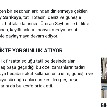
en bir sezonun ardından dinlenmeye çekilen
y Sarıkaya
, tatil rotasını deniz ve güneşle
iz haftalarda annesi Ümran Seyhan ile birlikte
uncu, keyifli anlarını sosyal medya hesabı
iyle paylaşmaya devam ediyor.
LİKTE YORGUNLUK ATIYOR
lk fırsatta soluğu tatil beldesinde alan
baş başa geçirdiği bu özel zamanların tadını
ya hesabını aktif kullanan ünlü isim, güneşin ve
sıya sürdüğü anlardan kesitleri peş peşe
rını da bu keyfe ortak etti.
Bi