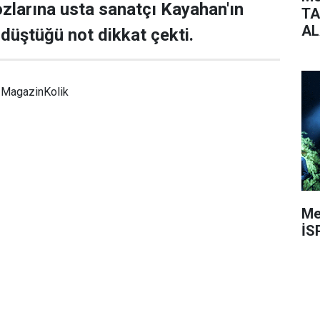
 pozlarına usta sanatçı Kayahan'ın
TA
AL
 düştüğü not dikkat çekti.
MagazinKolik
Me
İS