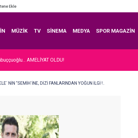
itene Ekle
IN
MÜZIK
TV
SINEMA
MEDYA
SPOR MAGAZIN
Pabuççuoğlu… AMELİYAT OLDU!
ELE` NİN "SEMİH`İNE, DİZİ FANLARINDAN YOĞUN İLGİ !..