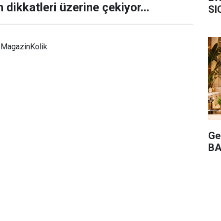
 dikkatleri üzerine çekiyor...
SI
MagazinKolik
Ge
BA