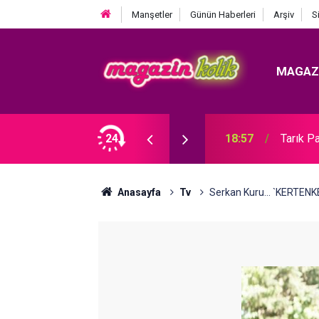
Manşetler
Günün Haberleri
Arşiv
S
MAGAZ
Çıkarması... ALMANYA ÇEKİMLERİNDEN İLK
24
18:57
Tarık 
Anasayfa
Tv
Serkan Kuru... `KERTENK