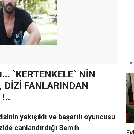
Tv
u... `KERTENKELE` NİN
, DİZİ FANLARINDAN
!..
isinin yakışıklı ve başarılı oyuncusu
zide canlandırdığı Semih
Ev