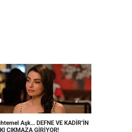
htemel Aşk... DEFNE VE KADİR’İN
KI ÇIKMAZA GİRİYOR!