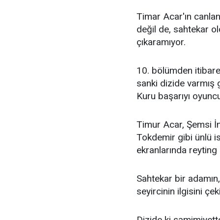
Timar Acar'ın canland
değil de, sahtekar o
çıkaramıyor.
10. bölümden itibare
sanki dizide varmış 
Kuru başarıyı oyuncu
Timur Acar, Şemsi İ
Tokdemir gibi ünlü isi
ekranlarında reyting
Sahtekar bir adamın,
seyircinin ilgisini çek
Dizide ki samimiyett