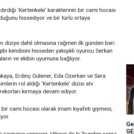
ırdığı 'Kertenkele' karakterinin bir cami hocası
lduğunu hissediyor ve bir türlü ortaya
n diziye dahil olmasına rağmen ilk günden beri
gibi kendisini hisseden yakışıklı oyuncu Serkan
ların ve ekibin uyumuna bağlıyor.
nkaya, Erdinç Gülener, Eda Özerkan ve Sera
mlerin rol aldığı 'Kertenkele' dizisi atv
 rekorları kırmaya devam ediyor.
 bir cami hocası olarak imam kıyafeti giymesi,
iyor.
Ge
GE
e seyirciye yansıyor. Hikaye de ki 'bundan sonra