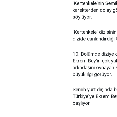
'Kertenkele'nin Semih
karekterden dolayı
söylüyor.
'Kertenkele' dizisini
dizide canlandırdığı 
10. Bölümde diziye d
Ekrem Bey'in çok yak
arkadaşını oynayan S
büyük ilgi görüyor.
Semih yurt dışında b
Türkiye'ye Ekrem Be
başlıyor.