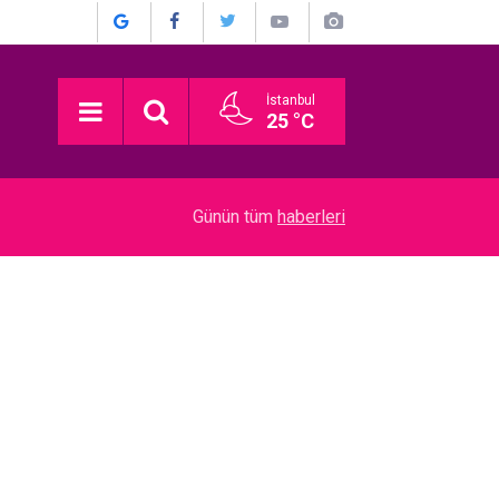
İstanbul
25 °C
18:40
Linet… MÜSLÜM GÜRSES’E VEFA!
Günün tüm
haberleri