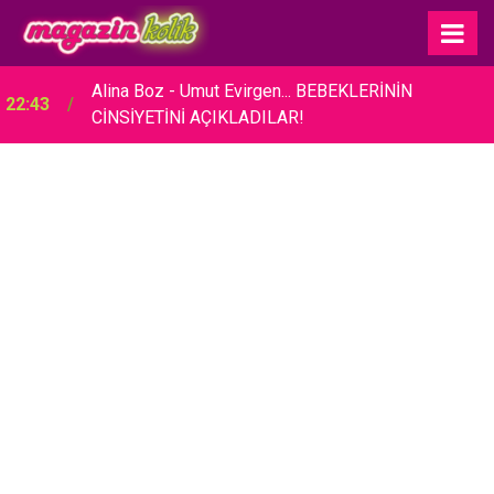
Alina Boz - Umut Evirgen... BEBEKLERİNİN
22:43
CİNSİYETİNİ AÇIKLADILAR!