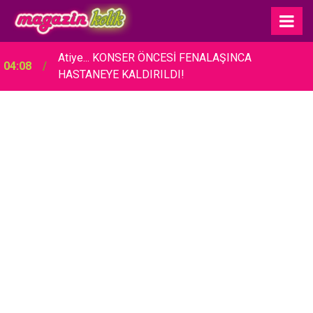
Atiye... KONSER ÖNCESİ FENALAŞINCA
04:08
HASTANEYE KALDIRILDI!