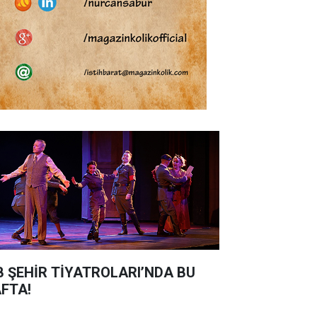
B ŞEHİR TİYATROLARI’NDA BU
FTA!