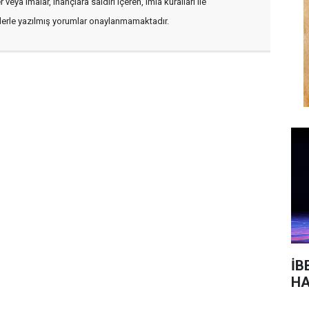
veya imalar, inançlara saldırı içeren, imla kuralları ile
flerle yazılmış yorumlar onaylanmamaktadır.
İB
HA