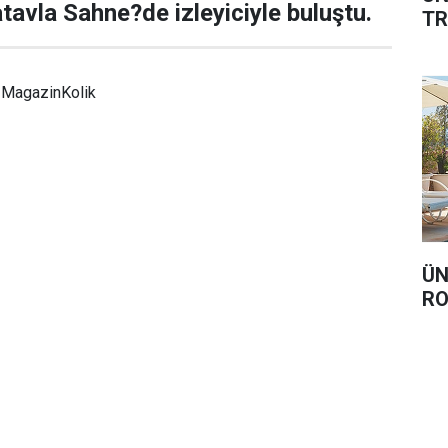
tavla Sahne?de izleyiciyle buluştu.
TR
MagazinKolik
ÜN
RO