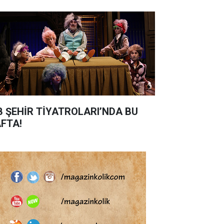
B ŞEHİR TİYATROLARI’NDA BU
FTA!