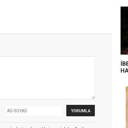
İB
HA