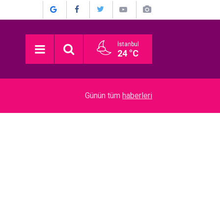
İstanbul
24 °C
18:57
Tarık Pabuççuoğlu… AMELİYAT OLDU!
Günün tüm
haberleri