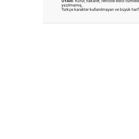
UYARI:
Küfür, hakaret, rencide edici cümleler 
yazılmamış,
Türkçe karakter kullanılmayan ve büyük har