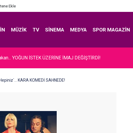
itene Ekle
IN
MÜZIK
TV
SINEMA
MEDYA
SPOR MAGAZIN
akan... YOĞUN İSTEK ÜZERİNE İMAJ DEĞİŞTİRDİ!
 Hepiniz`... KARA KOMEDİ SAHNEDE!