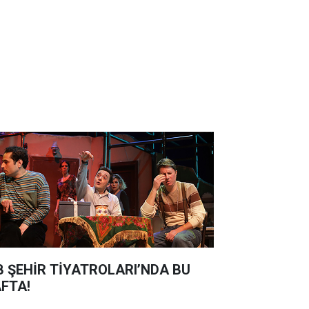
B ŞEHİR TİYATROLARI’NDA BU
FTA!