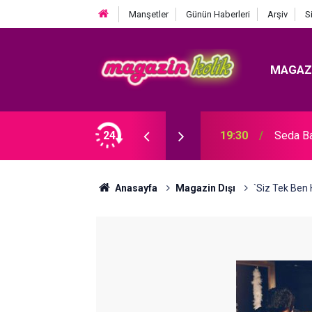
Manşetler
Günün Haberleri
Arşiv
S
MAGAZ
Çıkarması... ALMANYA ÇEKİMLERİNDEN İLK
24
19:30
Seda B
Anasayfa
Magazin Dışı
`Siz Tek Ben