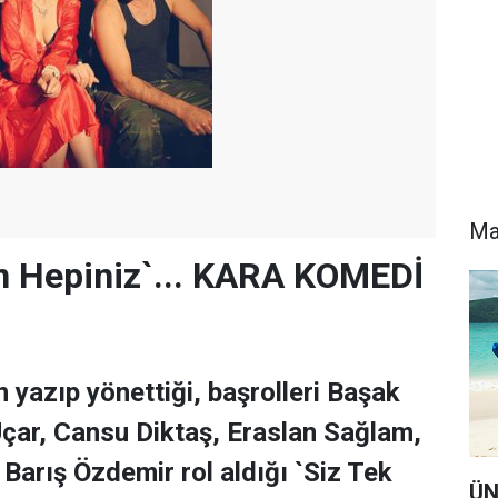
Ma
n Hepiniz`... KARA KOMEDİ
 yazıp yönettiği, başrolleri Başak
çar, Cansu Diktaş, Eraslan Sağlam,
 Barış Özdemir rol aldığı `Siz Tek
ÜN