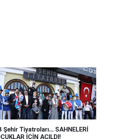
B Şehir Tiyatroları... SAHNELERİ
CUKLAR İÇİN AÇILDI!