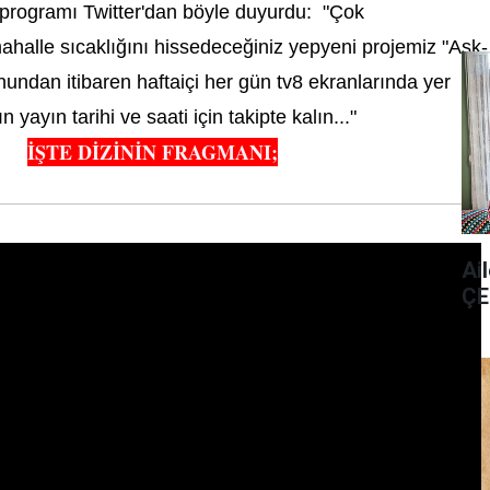
programı Twitter'dan böyle duyurdu: "Çok
ahalle sıcaklığını hissedeceğiniz yepyeni projemiz "Aşk-
ndan itibaren haftaiçi her gün tv8 ekranlarında yer
 yayın tarihi ve saati için takipte kalın..."
İŞTE DİZİNİN FRAGMANI;
Ai
ÇE