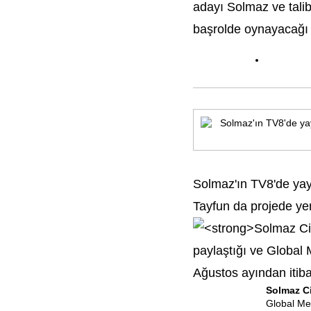
adayı Solmaz ve tali
başrolde oynayacağı 
Solmaz'ın TV8'de yayı
Tayfun da projede ye
Solmaz C
Global Med