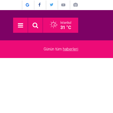
İstanbul
31 °C
22:52
Münir Özkul... İŞTE HİÇ KİMSENİN BİLMEDİĞİ 
Günün tüm
haberleri