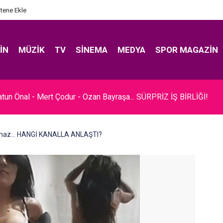
itene Ekle
IN
MÜZIK
TV
SINEMA
MEDYA
SPOR MAGAZIN
rel... SADE BİR TÖRENLE EVLENDİ!
lmaz... HANGİ KANALLA ANLAŞTI?