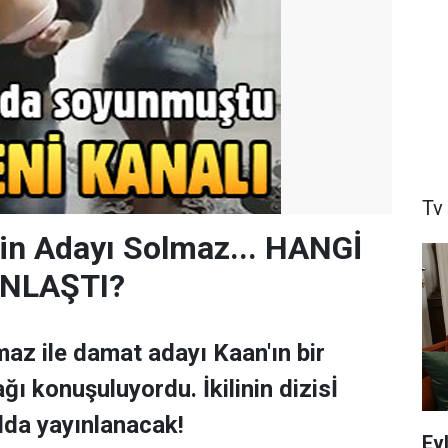
Tv
in Adayı Solmaz... HANGİ
NLAŞTI?
maz ile damat adayı Kaan'ın bir
ı konuşuluyordu. İkilinin dizisİ
alda yayınlanacak!
Ev