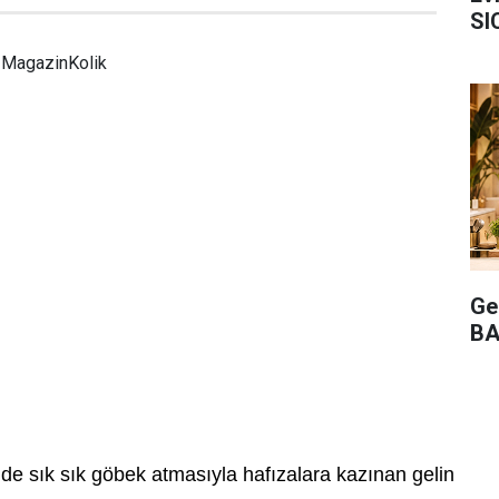
SI
MagazinKolik
Ge
BA
"
de sık sık göbek atmasıyla hafızalara kazınan gelin