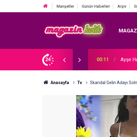
Manşetler
Günün Haberleri
Arşiv
S
MAGAZ
Ozan Bayraşa... SÜRPRİZ İŞ BİRLİĞİ!
24
23:30
Hare Sü
Anasayfa
Tv
Skandal Gelin Adayı So