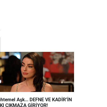
u
htemel Aşk... DEFNE VE KADİR’İN
KI ÇIKMAZA GİRİYOR!