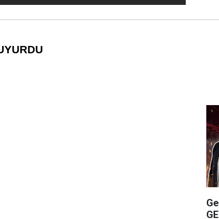
DUYURDU
Ge
GE