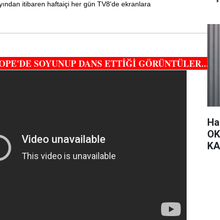
ından itibaren haftaiçi her gün TV8'de ekranlara
COPE'DE SOYUNUP DANS ETTİĞİ GÖRÜNTÜLER...
Ha
OK
KA