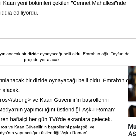
bi Kaan yeni bölümleri çekilen "Cennet Mahallesi"nde
iddia ediliyordu.
nlanacak bir dizide oynayacağı belli oldu. Emrah'ın oğl
r alacak.
Mu
iros
ve Kaan Güvenilir'in başrollerini paylaştığı ve
AŞ
ya'nın yapımcılığını üstlendiği 'Aşk-ı Roman'