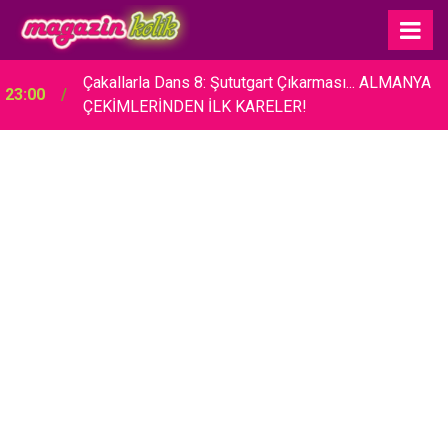
Seda Bakan... YOĞUN İSTEK ÜZERİNE İMAJ
19:30
DEĞİŞTİRDİ!