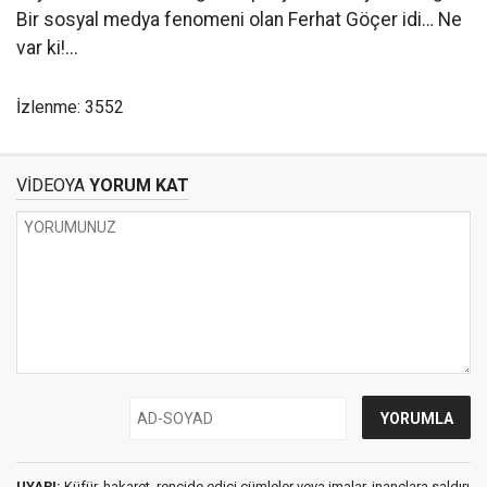
Bir sosyal medya fenomeni olan Ferhat Göçer idi… Ne
var ki!...
İzlenme: 3552
VİDEOYA
YORUM KAT
UYARI:
Küfür, hakaret, rencide edici cümleler veya imalar, inançlara saldırı