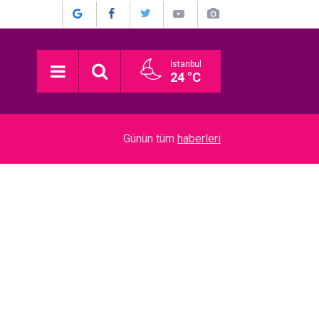
İstanbul
24 °C
18:57
Tarık Pabuççuoğlu… AMELİYAT OLDU!
Günün tüm
haberleri