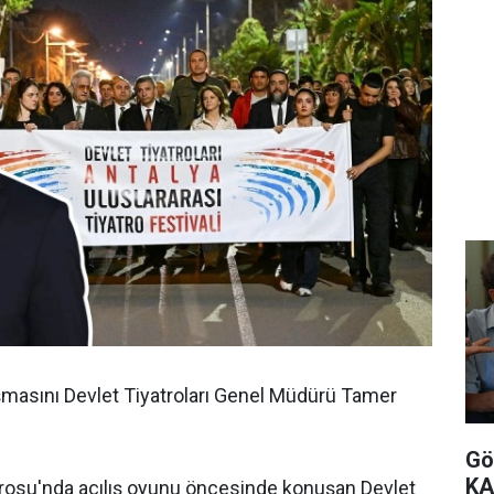
uşmasını Devlet Tiyatroları Genel Müdürü Tamer
Gö
KA
rosu'nda açılış oyunu öncesinde konuşan Devlet