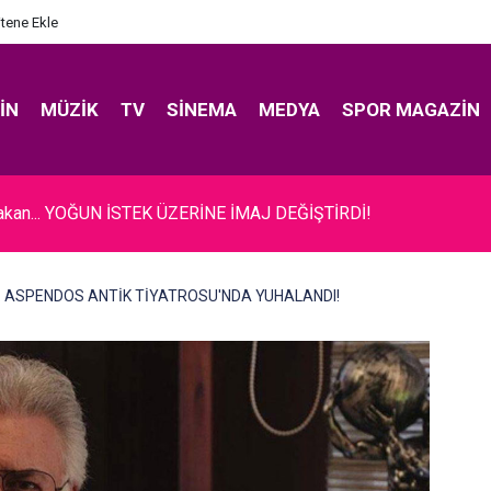
itene Ekle
IN
MÜZIK
TV
SINEMA
MEDYA
SPOR MAGAZIN
akan... YOĞUN İSTEK ÜZERİNE İMAJ DEĞİŞTİRDİ!
... ASPENDOS ANTİK TİYATROSU'NDA YUHALANDI!