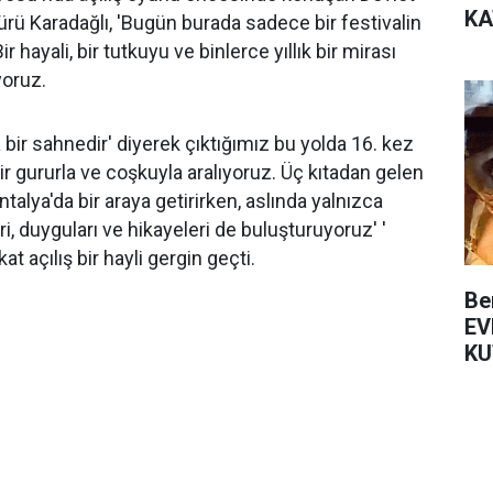
KA
ürü Karadağlı, 'Bugün burada sadece bir festivalin
r hayali, bir tutkuyu ve binlerce yıllık bir mirası
yoruz.
a bir sahnedir' diyerek çıktığımız bu yolda 16. kez
r gururla ve coşkuyla aralıyoruz. Üç kıtadan gelen
Antalya'da bir araya getirirken, aslında yalnızca
eri, duyguları ve hikayeleri de buluşturuyoruz' '
kat açılış bir hayli gergin geçti.
Be
EV
KU