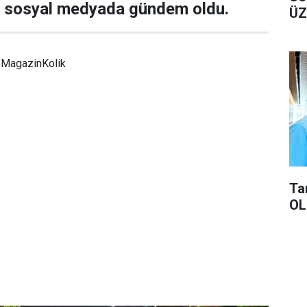
ı sosyal medyada gündem oldu.
ÜZ
MagazinKolik
Ta
OL