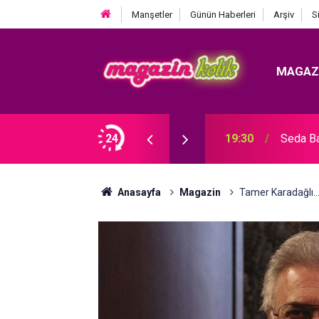
Manşetler
Günün Haberleri
Arşiv
S
MAGAZ
Çıkarması... ALMANYA ÇEKİMLERİNDEN İLK
24
19:30
Seda B
Anasayfa
Magazin
Tamer Karadağlı