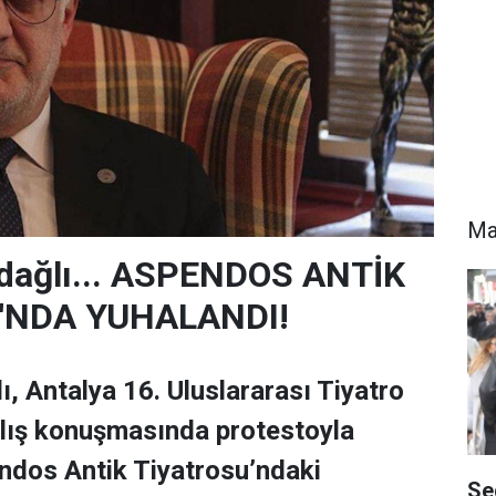
Ma
dağlı... ASPENDOS ANTİK
'NDA YUHALANDI!
, Antalya 16. Uluslararası Tiyatro
çılış konuşmasında protestoyla
endos Antik Tiyatrosu’ndaki
Se