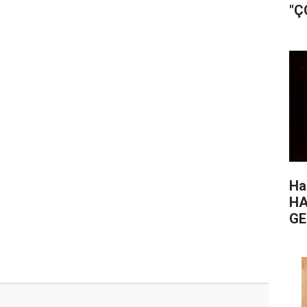
"Ç
Ha
HA
GE