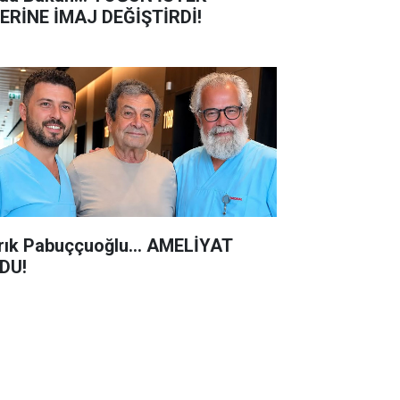
ERİNE İMAJ DEĞİŞTİRDİ!
rık Pabuççuoğlu… AMELİYAT
DU!