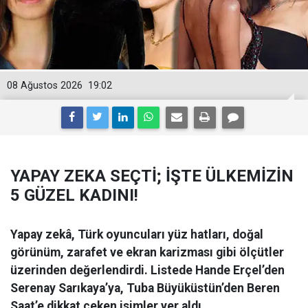
08 Ağustos 2026
19:02
YAPAY ZEKA SEÇTİ; İŞTE ÜLKEMİZİN
5 GÜZEL KADINI!
Yapay zekâ, Türk oyuncuları yüz hatları, doğal
görünüm, zarafet ve ekran karizması gibi ölçütler
üzerinden değerlendirdi. Listede Hande Erçel’den
Serenay Sarıkaya’ya, Tuba Büyüküstün’den Beren
Saat’e dikkat çeken isimler yer aldı.