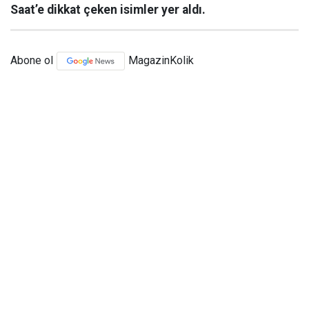
Saat’e dikkat çeken isimler yer aldı.
Abone ol
MagazinKolik