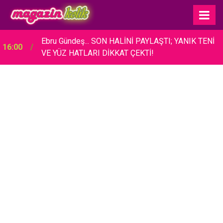
Ebru Gündeş... SON HALİNİ PAYLAŞTI; YANIK TENİ
16:00
VE YÜZ HATLARI DİKKAT ÇEKTİ!