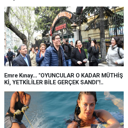
Emre Kınay... "OYUNCULAR O KADAR MÜTHİŞ
Kİ, YETKİLİLER BİLE GERÇEK SANDI"!..