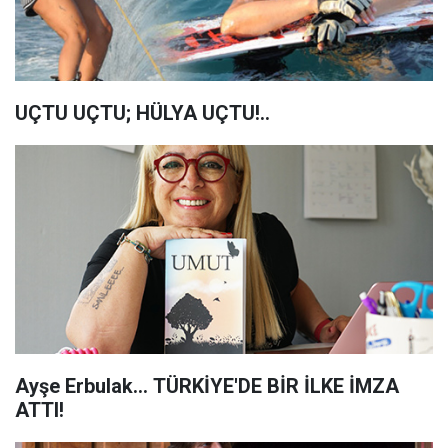
UÇTU UÇTU; HÜLYA UÇTU!..
Ayşe Erbulak... TÜRKİYE'DE BİR İLKE İMZA
ATTI!