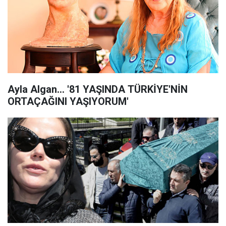
Ayla Algan... '81 YAŞINDA TÜRKİYE'NİN
ORTAÇAĞINI YAŞIYORUM'