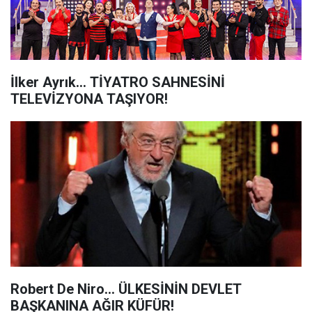
İlker Ayrık... TİYATRO SAHNESİNİ
TELEVİZYONA TAŞIYOR!
Robert De Niro... ÜLKESİNİN DEVLET
BAŞKANINA AĞIR KÜFÜR!