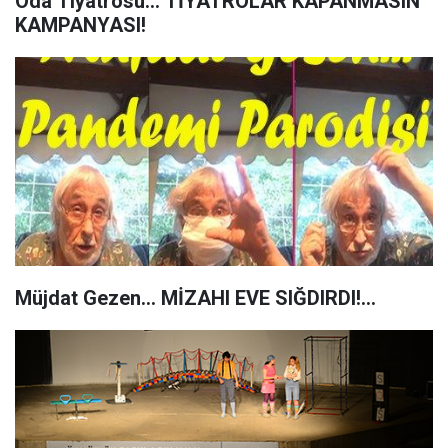
Oda Tiyatrosu... TİYATROLAR KAPANMASIN
KAMPANYASI!
Müjdat Gezen... MİZAHI EVE SIĞDIRDI!...