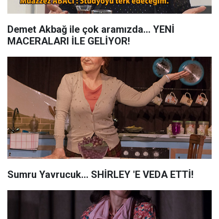
Demet Akbağ ile çok aramızda... YENİ
MACERALARI İLE GELİYOR!
Sumru Yavrucuk... SHİRLEY 'E VEDA ETTİ!