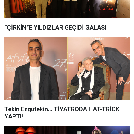
“ÇİRKİN”E YILDIZLAR GEÇİDİ GALASI
Tekin Ezgütekin… TİYATRODA HAT-TRİCK
YAPTI!