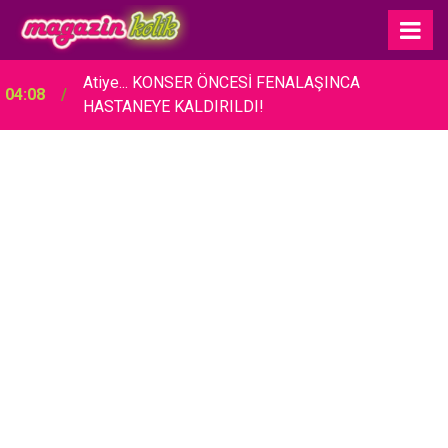
Rihanna… 10 YIL SONRA YENİ ALBÜM İÇİN
04:01
STÜDYOYA GİRDİ