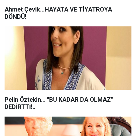
Ahmet Çevik…HAYATA VE TİYATROYA
DÖNDÜ!
Pelin Öztekin... "BU KADAR DA OLMAZ"
DEDİRTTİ!..