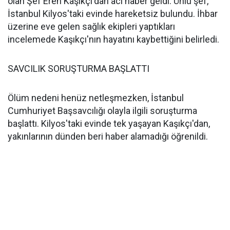
olan Şef Eren Kaşıkçı'dan acı haber geldi. Ünlü şef,
İstanbul Kilyos'taki evinde hareketsiz bulundu. İhbar
üzerine eve gelen sağlık ekipleri yaptıkları
incelemede Kaşıkçı'nın hayatını kaybettiğini belirledi.
SAVCILIK SORUŞTURMA BAŞLATTI
Ölüm nedeni henüz netleşmezken, İstanbul
Cumhuriyet Başsavcılığı olayla ilgili soruşturma
başlattı. Kilyos'taki evinde tek yaşayan Kaşıkçı'dan,
yakınlarının dünden beri haber alamadığı öğrenildi.