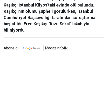
Kaşıkçı İstanbul Kilyos'taki evinde ölü bulundu.
Kaşıkçı'nın ölümü şüpheli görülürken, İstanbul
Cumhuriyet Başsavcılığı tarafından soruşturma
başlatıldı. Eren Kaşıkçı "Kızıl Sakal" lakabıyla
biliniyordu.
Abone ol
MagazinKolik