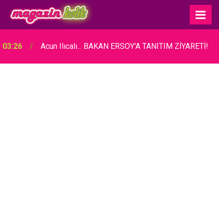
03:26
Acun Ilıcalı... BAKAN ERSOY'A TANITIM ZİYARETİ!