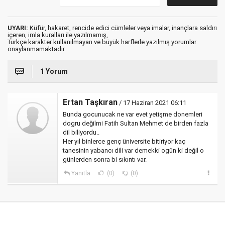
UYARI:
Küfür, hakaret, rencide edici cümleler veya imalar, inançlara saldırı
içeren, imla kuralları ile yazılmamış,
Türkçe karakter kullanılmayan ve büyük harflerle yazılmış yorumlar
onaylanmamaktadır.
1 Yorum
Ertan Taşkıran
/ 17 Haziran 2021 06:11
Bunda gocunucak ne var evet yetişme donemleri
dogru değilmi Fatih Sultan Mehmet de birden fazla
dil biliyordu..
Her yıl binlerce genç üniversite bitiriyor kaç
tanesinin yabancı dili var demekki ogün ki değil o
günlerden sonra bi sıkıntı var.
Yanıtla
(0)
(0)