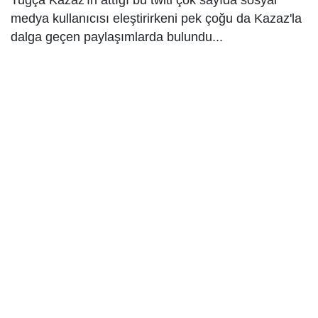
Tuğça Kazaz'ın attığı bu twiti çok sayıda sosyal
medya kullanıcısı eleştirirkeni pek çoğu da Kazaz'la
dalga geçen paylaşımlarda bulundu...