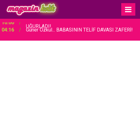
04:16
Güner Özkul... BABASININ TELİF DAVASI ZAFERİ!