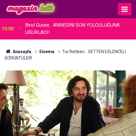
Birol Güven... ANNESİNİ SON YOLCULUĞUNA
10:00
UĞURLADI!
Anasayfa
Sinema
Tur Rehberi... SETTEN EĞLENCELİ
GÖRÜNTÜLER!