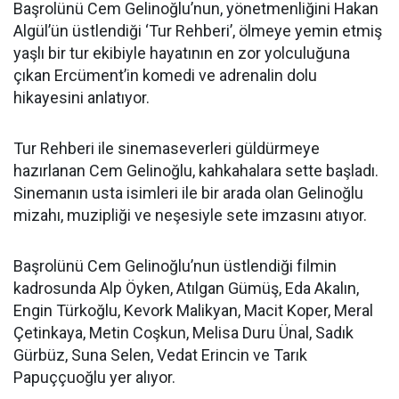
Başrolünü Cem Gelinoğlu’nun, yönetmenliğini Hakan
Algül’ün üstlendiği ‘Tur Rehberi’, ölmeye yemin etmiş
yaşlı bir tur ekibiyle hayatının en zor yolculuğuna
çıkan Ercüment’in komedi ve adrenalin dolu
hikayesini anlatıyor.
Tur Rehberi ile sinemaseverleri güldürmeye
hazırlanan Cem Gelinoğlu, kahkahalara sette başladı.
Sinemanın usta isimleri ile bir arada olan Gelinoğlu
mizahı, muzipliği ve neşesiyle sete imzasını atıyor.
Başrolünü Cem Gelinoğlu’nun üstlendiği filmin
kadrosunda Alp Öyken, Atılgan Gümüş, Eda Akalın,
Engin Türkoğlu, Kevork Malikyan, Macit Koper, Meral
Çetinkaya, Metin Coşkun, Melisa Duru Ünal, Sadık
Gürbüz, Suna Selen, Vedat Erincin ve Tarık
Papuççuoğlu yer alıyor.