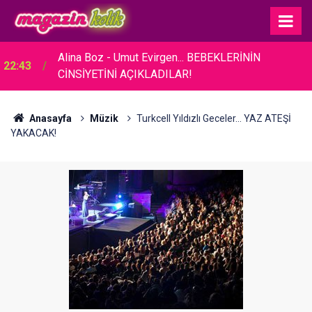
Alina Boz - Umut Evirgen... BEBEKLERİNİN
22:43
CİNSİYETİNİ AÇIKLADILAR!
Anasayfa
Müzik
Turkcell Yıldızlı Geceler... YAZ ATEŞİ
YAKACAK!