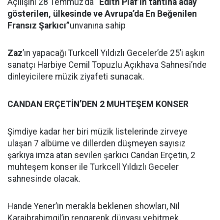
Açılışını 28 Temmuz’da
“Edith Piaf’ın tahtına aday
gösterilen, ülkesinde ve Avrupa’da En Beğenilen
Fransız Şarkıcı”
unvanına sahip
Zaz
’ın yapacağı Turkcell Yıldızlı Geceler’de 25’i aşkın
sanatçı Harbiye Cemil Topuzlu Açıkhava Sahnesi’nde
dinleyicilere müzik ziyafeti sunacak.
CANDAN ERÇETİN’DEN 2 MUHTEŞEM KONSER
Şimdiye kadar her biri müzik listelerinde zirveye
ulaşan 7 albüme ve dillerden düşmeyen sayısız
şarkıya imza atan sevilen şarkıcı Candan Erçetin, 2
muhteşem konser ile Turkcell Yıldızlı Geceler
sahnesinde olacak.
Hande Yener’in merakla beklenen showları, Nil
Karaibrahimgil’in rengarenk dünyası vebitmek