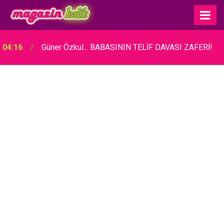
04:16
Güner Özkul... BABASININ TELİF DAVASI ZAFERİ!