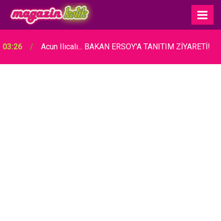
03:26
Acun Ilıcalı... BAKAN ERSOY'A TANITIM ZİYARETİ!